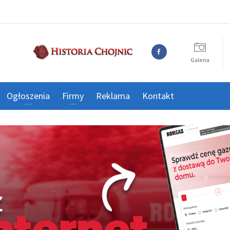
Galeria
Ogłoszenia
Firmy
Reklama
Kontakt