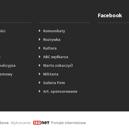
Facebook
ści
Komunikaty
Rozrywka
Kultura
a
ABC wędkarza
policyjna
Warto zobaczyć!
ozmowy
Militaria
Galeria Firm
Art. sponsorowane
żone.
Wykonanie:
Portale internetowe