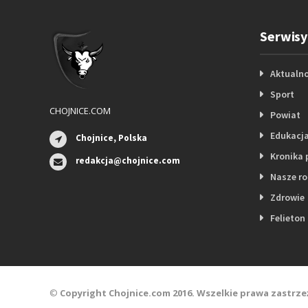
Serwisy
Aktualno
Sport
CHOJNICE.COM
Powiat
Edukacj
Chojnice, Polska
Kronika 
redakcja@chojnice.com
Nasze r
Zdrowie
Felieton
©
Copyright Chojnice.com 2016. Wszelkie prawa zastrze