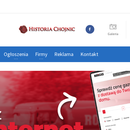
Galeria
Ogłoszenia
Firmy
Reklama
Kontakt