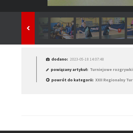
dodano:
2023-05-18 14:07:48
powiązany artykuł:
Turniejowe rozgrywki 
powrót do kategorii:
XXII Regionalny Tur