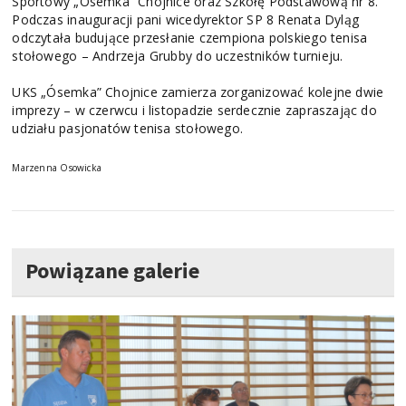
Sportowy „Ósemka” Chojnice oraz Szkołę Podstawową nr 8.
Podczas inauguracji pani wicedyrektor SP 8 Renata Dyląg
odczytała budujące przesłanie czempiona polskiego tenisa
stołowego – Andrzeja Grubby do uczestników turnieju.
UKS „Ósemka” Chojnice zamierza zorganizować kolejne dwie
imprezy – w czerwcu i listopadzie serdecznie zapraszając do
udziału pasjonatów tenisa stołowego.
Marzenna Osowicka
Powiązane galerie