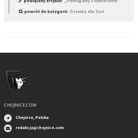
powiązany artykuł:
„Pomagamy z uśmiechem”
powrót do kategorii:
Ósemka dla Zosi
CHOJNICE.COM
Chojnice, Polska
redakcja@chojnice.com