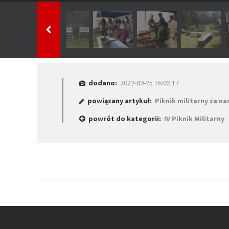
dodano:
2022-09-25 16:02:17
powiązany artykuł:
Piknik militarny za na
powrót do kategorii:
IV Piknik Militarny