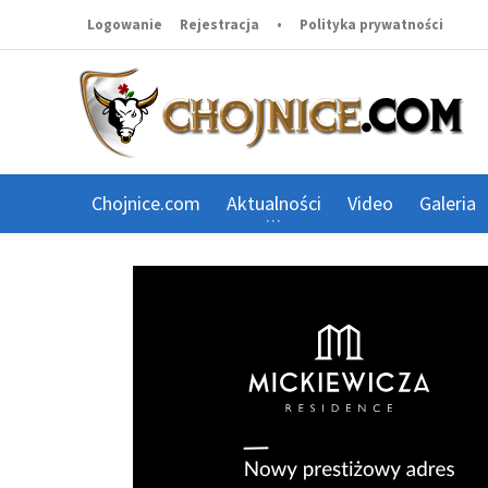
Logowanie
Rejestracja
•
Polityka prywatności
Chojnice.com
Aktualności
Video
Galeria