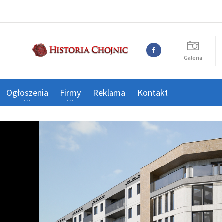
Galeria
Ogłoszenia
Firmy
Reklama
Kontakt