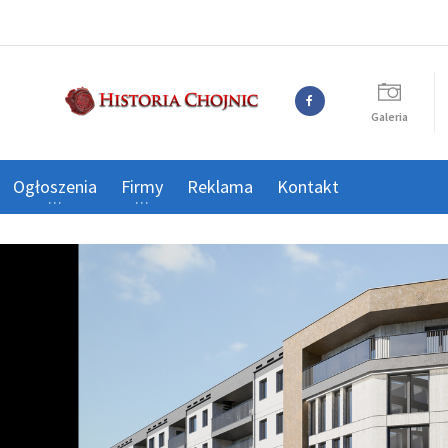
Galeria
Ogłoszenia
Firmy
Reklama
Kontakt