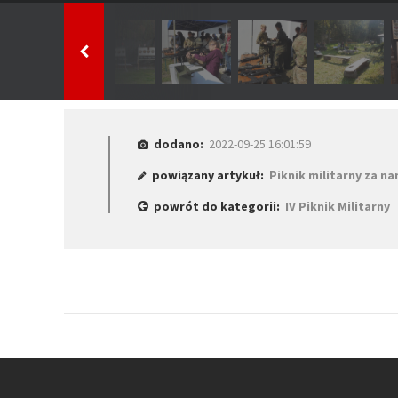
dodano:
2022-09-25 16:01:59
powiązany artykuł:
Piknik militarny za na
powrót do kategorii:
IV Piknik Militarny