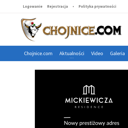
Logowanie
Rejestracja
•
Polityka prywatności
Chojnice.com
Aktualności
Video
Galeria