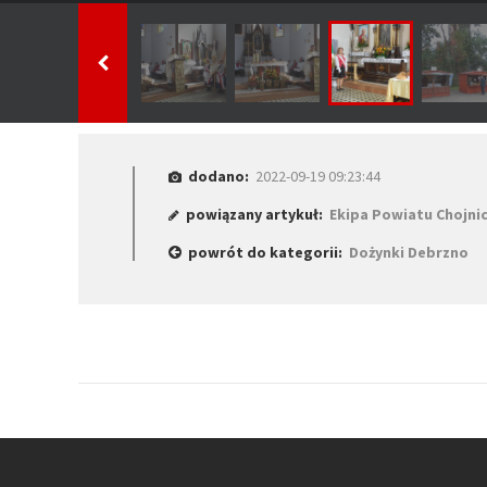
dodano:
2022-09-19 09:23:44
powiązany artykuł:
Ekipa Powiatu Chojni
powrót do kategorii:
Dożynki Debrzno