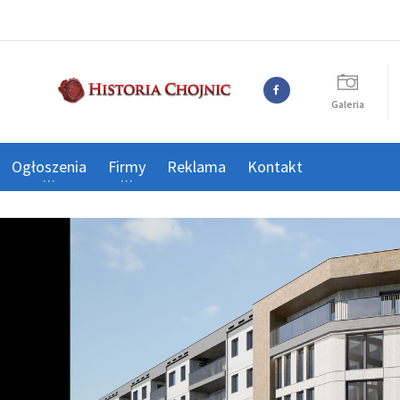
Galeria
Ogłoszenia
Firmy
Reklama
Kontakt