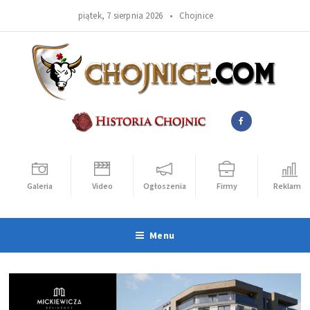
piątek, 7 sierpnia 2026 •
Chojnice
Galeria
Video
Ogłoszenia
Firmy
Reklama
Menu