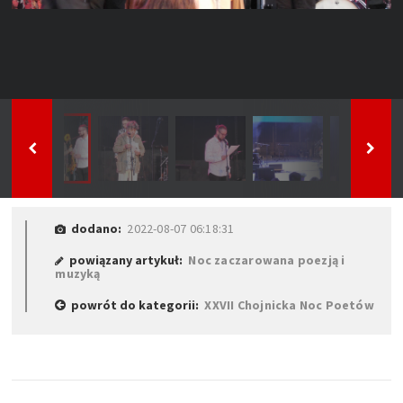
dodano:
2022-08-07 06:18:31
powiązany artykuł:
Noc zaczarowana poezją i
muzyką
powrót do kategorii:
XXVII Chojnicka Noc Poetów