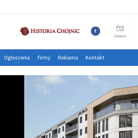
Galeria
Ogłoszenia
Firmy
Reklama
Kontakt