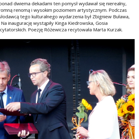
d ponad dwiema dekadami ten pomysł wydawał się nierealny,
 ogromną renomą i wysokim poziomem artystycznym. Podczas
ysłodawcą tego kulturalnego wydarzenia był Zbigniew Buława,
 Na inaugurację wystąpiły Kinga Kiedrowska, Gosia
ecytatorskich. Poezję Różewicza recytowała Marta Kurzak.