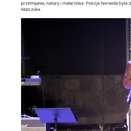
przemijania, natury i malarstwa. Poezja Norwida była 
Matczuka.