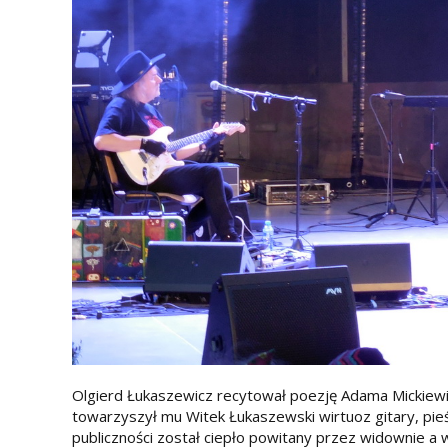
Olgierd Łukaszewicz recytował poezję Adama Mickiewi
towarzyszył mu Witek Łukaszewski wirtuoz gitary, pieśn
publiczności został ciepło powitany przez widownie a