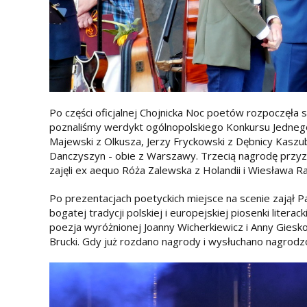
Po części oficjalnej Chojnicka Noc poetów rozpoczęła s
poznaliśmy werdykt ogólnopolskiego Konkursu Jedneg
Majewski z Olkusza, Jerzy Fryckowski z Dębnicy Kaszu
Danczyszyn - obie z Warszawy. Trzecią nagrodę przy
zajęli ex aequo Róża Zalewska z Holandii i Wiesława R
Po prezentacjach poetyckich miejsce na scenie zajął
bogatej tradycji polskiej i europejskiej piosenki liter
poezja wyróżnionej Joanny Wicherkiewicz i Anny Giesk
Brucki. Gdy już rozdano nagrody i wysłuchano nagrodzon