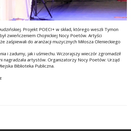
Dudzińskiej. Projekt POECI+ w skład, którego weszli Tymon
 był zwieńczeniem Chojnickiej Nocy Poetów. Artyści
że zaśpiewali do aranżacji muzycznych Miłosza Olenieckiego
nia i zadumy, jak i uśmiechu. Wczorajszy wieczór zgromadził
ami nagradzała artystów. Organizatorzy Nocy Poetów: Urząd
iejska Biblioteka Publiczna.
z