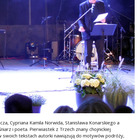
cza, Cypriana Kamila Norwida, Stanisława Konarskiego a
iarz i poeta. Pierwiastek z Trzech znany chojnickiej
 w swoich tekstach autorki nawiązują do motywów podróży,