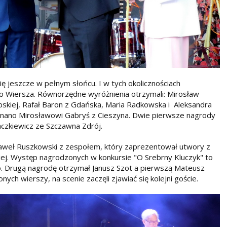
ię jeszcze w pełnym słońcu. I w tych okolicznościach
o Wiersza. Równorzędne wyróżnienia otrzymali: Mirosław
bskiej, Rafał Baron z Gdańska, Maria Radkowska i Aleksandra
znano Mirosławowi Gabryś z Cieszyna. Dwie pierwsze nagrody
aczkiewicz ze Szczawna Zdrój.
 Paweł Ruszkowski z zespołem, który zaprezentował utwory z
ackiej. Występ nagrodzonych w konkursie "O Srebrny Kluczyk" to
o. Drugą nagrodę otrzymał Janusz Szot a pierwszą Mateusz
ych wierszy, na scenie zaczęli zjawiać się kolejni goście.