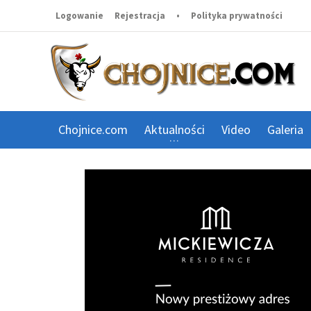
Logowanie
Rejestracja
•
Polityka prywatności
Chojnice.com
Aktualności
Video
Galeria