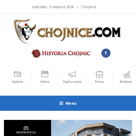
niedziela, 9 sierpnia 2026 •
Chojnice
Galeria
Video
Ogłoszenia
Firmy
Reklama
Menu