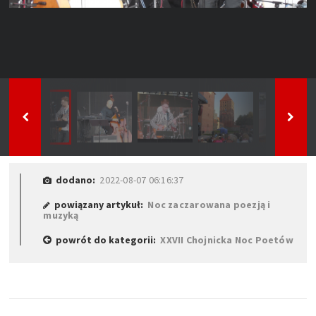
dodano:
2022-08-07 06:16:37
powiązany artykuł:
Noc zaczarowana poezją i
muzyką
powrót do kategorii:
XXVII Chojnicka Noc Poetów