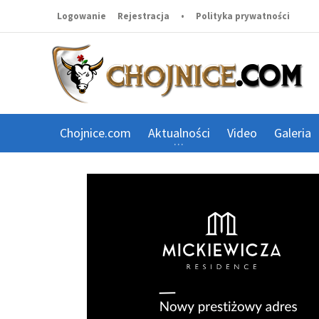
Logowanie
Rejestracja
•
Polityka prywatności
Chojnice.com
Aktualności
Video
Galeria