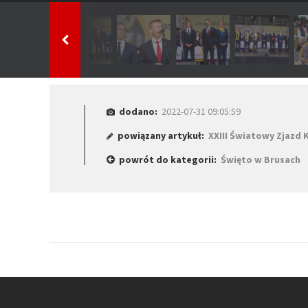
dodano:
2022-07-31 09:05:59
powiązany artykuł:
XXIII Światowy Zjazd
powrót do kategorii:
Święto w Brusach