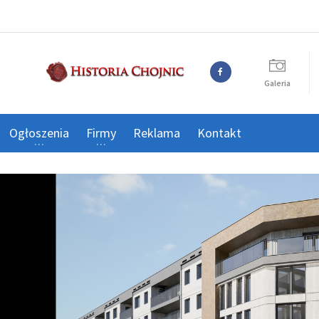
Galeria
Ogłoszenia
Firmy
Reklama
Kontakt