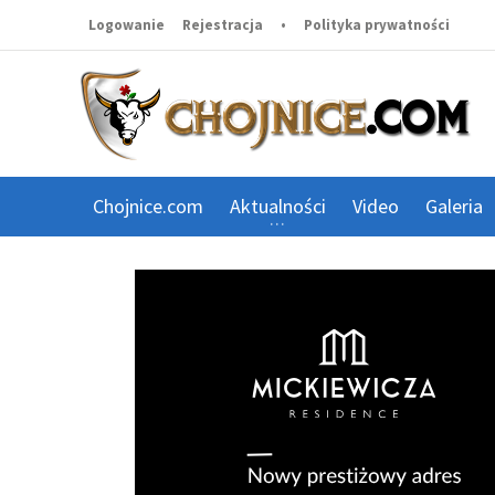
Logowanie
Rejestracja
•
Polityka prywatności
Chojnice.com
Aktualności
Video
Galeria