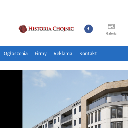
Galeria
Ogłoszenia
Firmy
Reklama
Kontakt