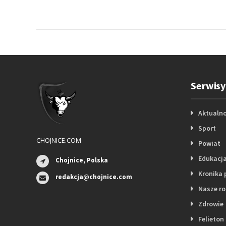
Serwisy
Aktualno
Sport
CHOJNICE.COM
Powiat
Edukacj
Chojnice, Polska
Kronika 
redakcja@chojnice.com
Nasze r
Zdrowie
Felieton