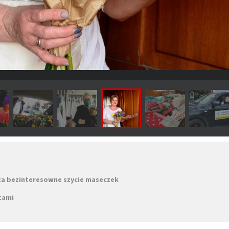
za bezinteresowne szycie maseczek
tami