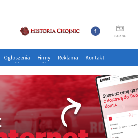
Galeria
Ogłoszenia
Firmy
Reklama
Kontakt