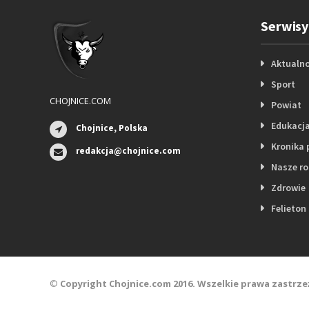
Serwisy
Aktualno
Sport
CHOJNICE.COM
Powiat
Edukacj
Chojnice, Polska
Kronika 
redakcja@chojnice.com
Nasze r
Zdrowie
Felieton
©
Copyright Chojnice.com 2016. Wszelkie prawa zastrze