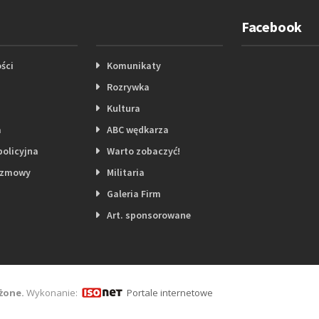
Facebook
ści
Komunikaty
Rozrywka
Kultura
a
ABC wędkarza
policyjna
Warto zobaczyć!
ozmowy
Militaria
Galeria Firm
Art. sponsorowane
żone.
Wykonanie:
Portale internetowe