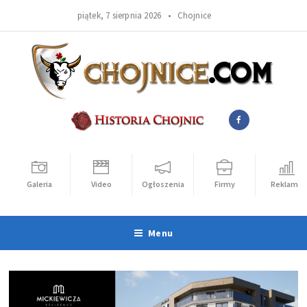
piątek, 7 sierpnia 2026 •
Chojnice
Galeria
Video
Ogłoszenia
Firmy
Reklama
Menu