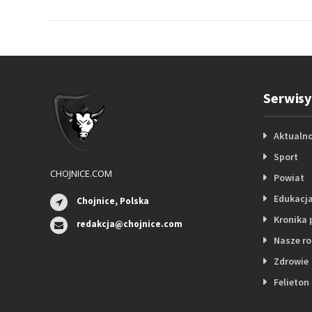
Serwisy
Aktualno
Sport
CHOJNICE.COM
Powiat
Edukacj
Chojnice, Polska
Kronika 
redakcja@chojnice.com
Nasze r
Zdrowie
Felieton