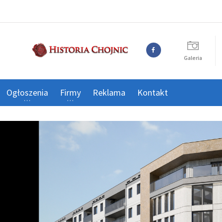
Galeria
Ogłoszenia
Firmy
Reklama
Kontakt