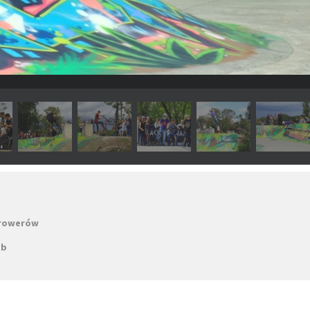
i rowerów
tb