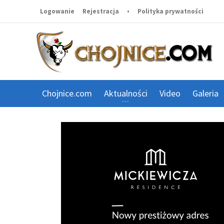
Logowanie
Rejestracja
•
Polityka prywatności
Chojnice.com
Aktualności
Video
Galeria