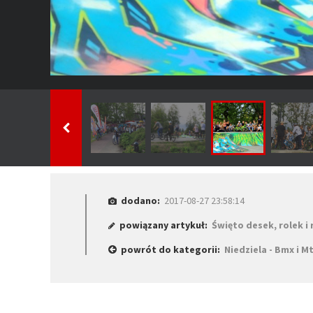
dodano:
2017-08-27 23:58:14
powiązany artykuł:
Święto desek, rolek 
powrót do kategorii:
Niedziela - Bmx i M