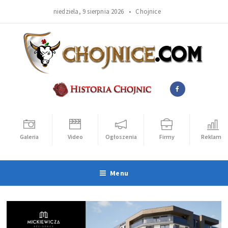
niedziela, 9 sierpnia 2026 •
Chojnice
Galeria
Video
Ogłoszenia
Firmy
Reklama
Menu