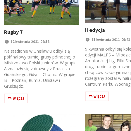
II edycja
Rugby 7
11 kwietnia 2011 09:41
12 kwietnia 2011 06:58
9 kwietnia odbył się kolej
Na stadionie w Unisławiu odbył się
edycji MALPS – Młodzi
półfinałowy turniej grupy północnej o
Amatorskiej Ligi Piłki Si
Mistrzostwo Polski Juniorów. W grupie
drugi turniej tegoroczn
A znalazły się z drużyny z Pruszcza
chłopców szkół gimnazja
Gdańskiego, Gdyni i Chojnic. W grupie
rozegrany został w hali
B – Poznań, Rumia, Unisław i
Centrum Parku Wodneg
Grudziądz.
WIĘCEJ
WIĘCEJ