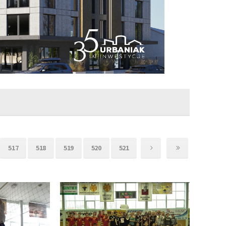
517
518
519
520
521