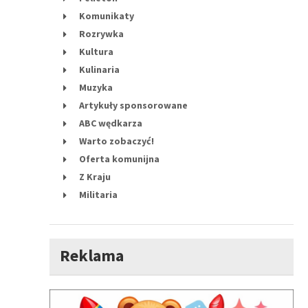
Komunikaty
Rozrywka
Kultura
Kulinaria
Muzyka
Artykuły sponsorowane
ABC wędkarza
Warto zobaczyć!
Oferta komunijna
Z Kraju
Militaria
Reklama