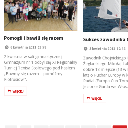
Pomogli i bawili się razem
Sukces zawodnika 
6 kwietnia 2011 13:58
5 kwietnia 2011 12:46
2 kwietnia w sali gimnastycznej
Zawodnik Chojnickiego 
Gimnazjum nr 1 odbył się XI Regionalny
Żeglarskiego Mikołaj La
Turniej Tenisa Stołowego pod hasłem
dobre 18 miejsce (13 w 
„Bawmy się razem – pomóżmy
lat) o Puchar Europy w k
Piotrusiowi”.
Radial (Europa Cup Torb
Jeziorze Garda we Włos
WIĘCEJ
WIĘCEJ