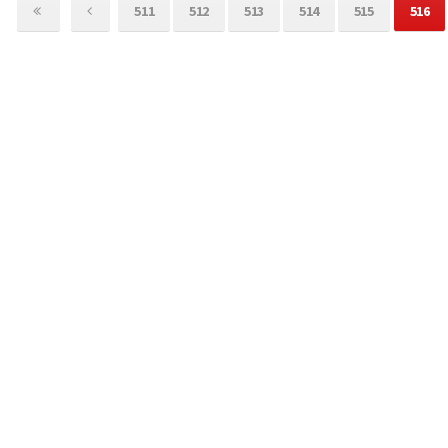
511
512
513
514
515
516