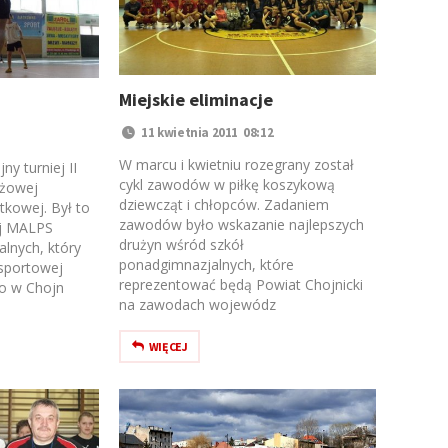
Miejskie eliminacje
11 kwietnia 2011 08:12
W marcu i kwietniu rozegrany został
ny turniej II
cykl zawodów w piłkę koszykową
eżowej
dziewcząt i chłopców. Zadaniem
atkowej. Był to
zawodów było wskazanie najlepszych
ej MALPS
drużyn wśród szkół
lnych, który
ponadgimnazjalnych, które
 sportowej
reprezentować będą Powiat Chojnicki
o w Chojn
na zawodach wojewódz
WIĘCEJ