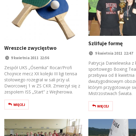
Szlifuje formę
Wreszcie zwycięstwo
9 kwietnia 2011 22:47
9 kwietnia 2011 22:56
Patrycja Danielewska z 
Zespół UKS „Ósemka” Rocar/Profi
sportowego Boxing Tea
Chojnice mecz XX kolejki III ligi tenisa
przebywa od 8 kwietnia
stołowego rozegrał w sali przy ul.
dwutygodniowym obozie
Dworcowej 1 w ZS CKR. Zmierzył się z
którym przygotowuje si
zespołem ISS „Start” z Wejherowa.
Mistrzostwach Świata.
WIĘCEJ
WIĘCEJ