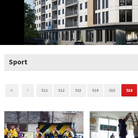
Sport
511
512
513
514
515
516