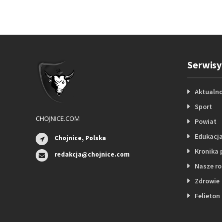
Serwisy
Aktualno
Sport
CHOJNICE.COM
Powiat
Edukacj
Chojnice, Polska
Kronika 
redakcja@chojnice.com
Nasze r
Zdrowie
Felieton