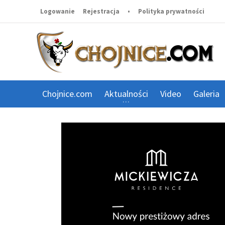
Logowanie
Rejestracja
•
Polityka prywatności
Chojnice.com
Aktualności
Video
Galeria