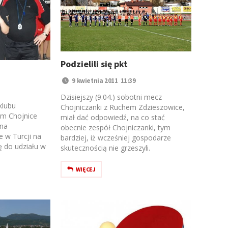
Podzielili się pkt
9 kwietnia 2011 11:39
Dzisiejszy (9.04.) sobotni mecz
klubu
Chojniczanki z Ruchem Zdzieszowice,
m Chojnice
miał dać odpowiedź, na co stać
 na
obecnie zespół Chojniczanki, tym
 w Turcji na
bardziej, iż wcześniej gospodarze
ę do udziału w
skutecznością nie grzeszyli.
WIĘCEJ