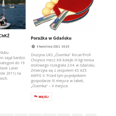
ChKŻ
Porażka w Gdańsku
4 kwietnia 2011 14:10
Klubu
Drużyna UKS „Ósemka” Rocar/Profi
hn zajął bardzo
Chojnice mecz XIX kolejki III ligi tenisa
kategorii do 19
stołowego rozegrała 2.04. w Gdańsku.
lasie Laser
Zmierzyła się z zespołem KS AZS
ole 2011) na
AWFiS II. Przed tym pojedynkiem
zech.
gospodarze IX miejsce w tabeli,
„Ósemka” – V miejsce.
WIĘCEJ