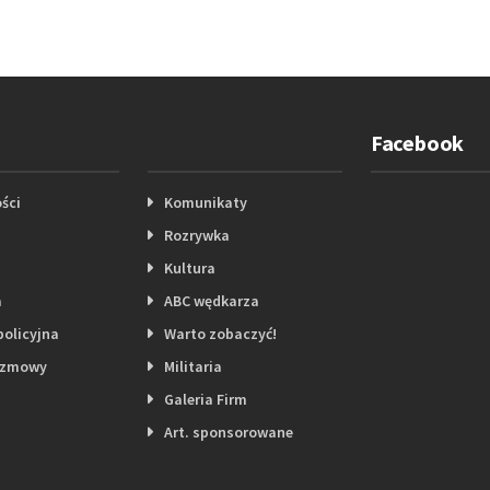
Facebook
ści
Komunikaty
Rozrywka
Kultura
a
ABC wędkarza
policyjna
Warto zobaczyć!
ozmowy
Militaria
Galeria Firm
Art. sponsorowane