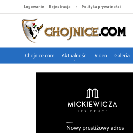
Logowanie
Rejestracja
•
Polityka prywatności
Chojnice.com
Aktualności
Video
Galeria