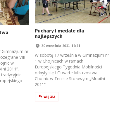
Puchary i medale dla
stwa
najlepszych
20 września 2011 14:21
w Gimnazjum nr
W sobotę 17 września w Gimnazjum nr
rozegrane VIII
1 w Chojnicach w ramach
ojnic w
Europejskiego Tygodnia Mobilności
lni 2011”.
odbyły się I Otwarte Mistrzostwa
tradycyjnie
Chojnic w Tenisie Stołowym „Mobilni
uropejskiego
2011”.
WIĘCEJ