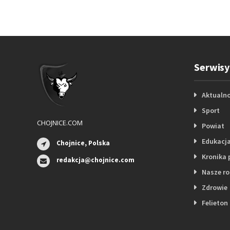
Serwisy
Aktualno
Sport
CHOJNICE.COM
Powiat
Edukacj
Chojnice, Polska
Kronika 
redakcja@chojnice.com
Nasze r
Zdrowie
Felieton