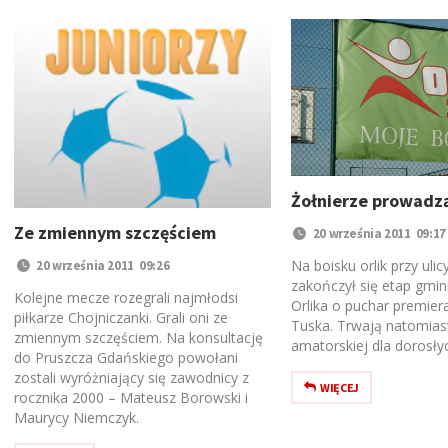
Żołnierze prowadzą
Ze zmiennym szczęściem
20 września 2011 09:17
Na boisku orlik przy uli
20 września 2011 09:26
zakończył się etap gminn
Kolejne mecze rozegrali najmłodsi
Orlika o puchar premier
piłkarze Chojniczanki. Grali oni ze
Tuska. Trwają natomiast 
zmiennym szczęściem. Na konsultację
amatorskiej dla dorosły
do Pruszcza Gdańskiego powołani
zostali wyróżniający się zawodnicy z
WIĘCEJ
rocznika 2000 – Mateusz Borowski i
Maurycy Niemczyk.