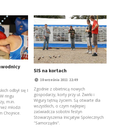
zawodnicy
SIS na kortach
18 września 2011 22:49
Zgodnie z obietnicą nowych
kich odbył się I
gospodarzy, korty przy ul. Żwirki i
 W ringu
Wigury tętnią życiem. Są otwarte dla
zy, m.in.
wszystkich, o czym najlepiej
nież młodzi
zaświadcza sobotni festyn
m Chojnice.
Stowarzyszenia Inicjatyw Społecznych
"Samorządni".