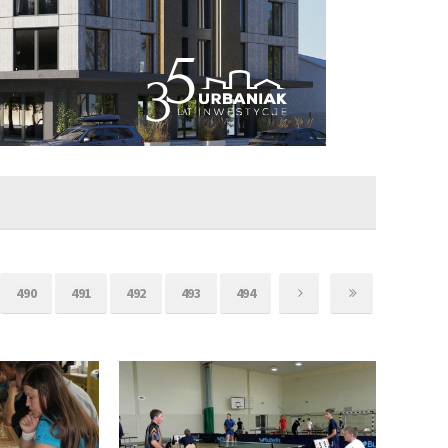
490
491
492
493
494