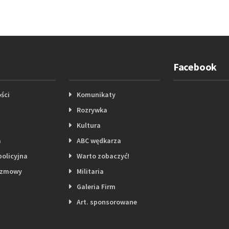
Facebook
ści
Komunikaty
Rozrywka
Kultura
a
ABC wędkarza
policyjna
Warto zobaczyć!
ozmowy
Militaria
Galeria Firm
Art. sponsorowane