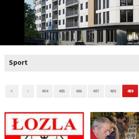
Sport
484
485
486
487
488
489