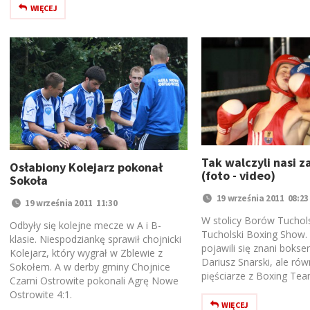
WIĘCEJ
Tak walczyli nasi 
Osłabiony Kolejarz pokonał
(foto - video)
Sokoła
19 września 2011 08:23
19 września 2011 11:30
W stolicy Borów Tuchols
Odbyły się kolejne mecze w A i B-
Tucholski Boxing Show.
klasie. Niespodziankę sprawił chojnicki
pojawili się znani bokser
Kolejarz, który wygrał w Zblewie z
Dariusz Snarski, ale rów
Sokołem. A w derby gminy Chojnice
pięściarze z Boxing Tea
Czarni Ostrowite pokonali Agrę Nowe
Ostrowite 4:1.
WIĘCEJ