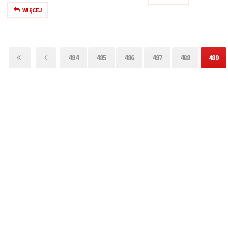
WIĘCEJ
484
485
486
487
488
489