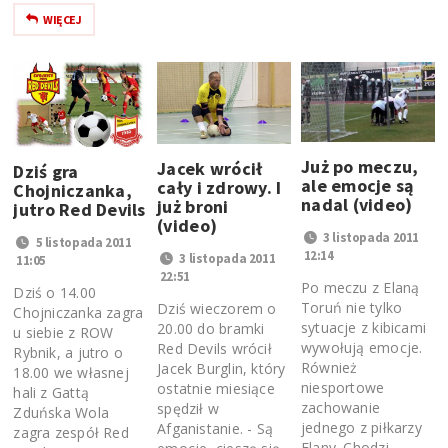
WIĘCEJ
Już po meczu,
Jacek wrócił
Dziś gra
ale emocje są
cały i zdrowy. I
Chojniczanka,
nadal (video)
już broni
jutro Red Devils
(video)
3 listopada 2011
5 listopada 2011
12:14
3 listopada 2011
11:05
22:51
Po meczu z Elaną
Dziś o 14.00
Toruń nie tylko
Dziś wieczorem o
Chojniczanka zagra
sytuacje z kibicami
20.00 do bramki
u siebie z ROW
wywołują emocje.
Red Devils wrócił
Rybnik, a jutro o
Również
Jacek Burglin, który
18.00 we własnej
niesportowe
ostatnie miesiące
hali z Gattą
zachowanie
spędził w
Zduńska Wola
jednego z piłkarzy
Afganistanie. - Są
zagra zespół Red
Elany. Chodzi