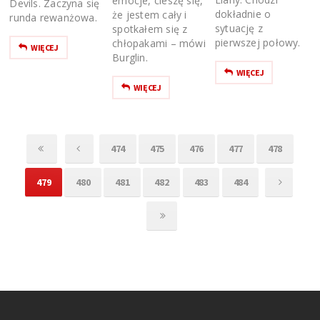
emocje, cieszę się,
Devils. Zaczyna się
dokładnie o
że jestem cały i
runda rewanżowa.
sytuację z
spotkałem się z
pierwszej połowy.
chłopakami – mówi
WIĘCEJ
Burglin.
WIĘCEJ
WIĘCEJ
474
475
476
477
478
479
480
481
482
483
484