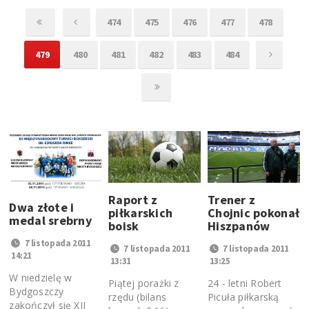
474
475
476
477
478
479
480
481
482
483
484
Raport z
Trener z
Dwa złote i
piłkarskich
Chojnic pokonał
medal srebrny
boisk
Hiszpanów
7 listopada 2011
7 listopada 2011
7 listopada 2011
14:21
13:31
13:25
W niedzielę w
Piątej porażki z
24 - letni Robert
Bydgoszczy
rzędu (bilans
Picuła piłkarską
zakończył się XII