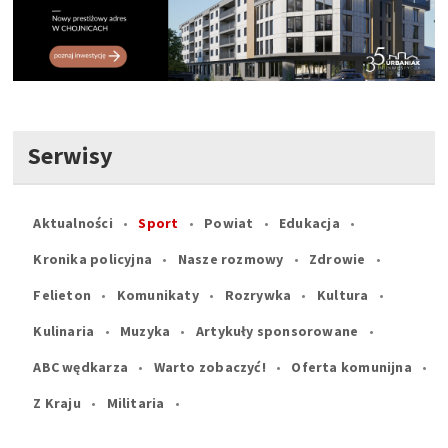
Serwisy
Aktualności
Sport
Powiat
Edukacja
Kronika policyjna
Nasze rozmowy
Zdrowie
Felieton
Komunikaty
Rozrywka
Kultura
Kulinaria
Muzyka
Artykuły sponsorowane
ABC wędkarza
Warto zobaczyć!
Oferta komunijna
Z Kraju
Militaria