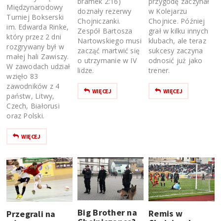
bramek 2:16)
przygodę zaczynał
Międzynarodowy
doznały rezerwy
w Kolejarzu
Turniej Bokserski
Chojniczanki.
Chojnice. Później
im. Edwarda Rinke,
Zespół Bartosza
grał w kilku innych
który przez 2 dni
Nartowskiego musi
klubach, ale teraz
rozgrywany był w
zacząć martwić się
sukcesy zaczyna
małej hali Zawiszy.
o utrzymanie w IV
odnosić już jako
W zawodach udział
lidze.
trener.
wzięło 83
zawodników z 4
WIĘCEJ
WIĘCEJ
państw, Litwy,
Czech, Białorusi
oraz Polski.
WIĘCEJ
Big Brother na
Remis w
Przegrali na