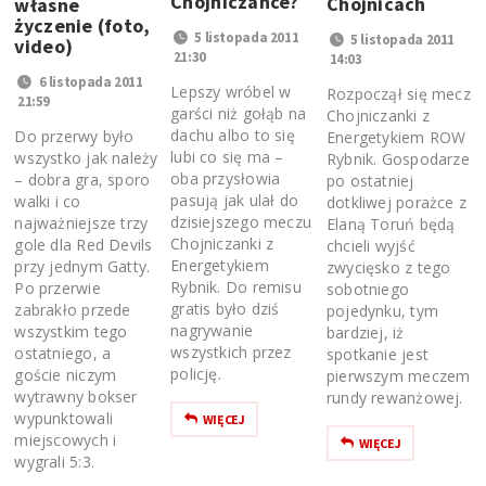
Chojniczance?
Chojnicach
własne
życzenie (foto,
5 listopada 2011
5 listopada 2011
video)
21:30
14:03
6 listopada 2011
Lepszy wróbel w
Rozpoczął się mecz
21:59
garści niż gołąb na
Chojniczanki z
dachu albo to się
Do przerwy było
Energetykiem ROW
lubi co się ma –
wszystko jak należy
Rybnik. Gospodarze
oba przysłowia
– dobra gra, sporo
po ostatniej
pasują jak ulał do
walki i co
dotkliwej porażce z
dzisiejszego meczu
najważniejsze trzy
Elaną Toruń będą
Chojniczanki z
gole dla Red Devils
chcieli wyjść
Energetykiem
przy jednym Gatty.
zwycięsko z tego
Rybnik. Do remisu
Po przerwie
sobotniego
gratis było dziś
zabrakło przede
pojedynku, tym
nagrywanie
wszystkim tego
bardziej, iż
wszystkich przez
ostatniego, a
spotkanie jest
policję.
goście niczym
pierwszym meczem
wytrawny bokser
rundy rewanżowej.
wypunktowali
WIĘCEJ
miejscowych i
WIĘCEJ
wygrali 5:3.