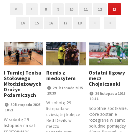
8
9
10
11
12
13
14
15
16
17
18
I Turniej Tenisa
Remis z
Ostatni ligowy
Stołowego
niedosytem
mecz
Młodzieżowych
Chojniczanki
29 listopada 2025
Drużyn
19:39
29 listopada 2025
Pożarniczych
10:44
W sobotę 29
30 listopada 2025
Sobotnie spotkanie,
listopada w
10:21
które zostanie
dziesiątej kolejce
W sobotę 29
rozegrane w samo
Red Devils w
listopada na sali
południe pomiędzy
meczu
sportowej w
Wartą Poznań, a