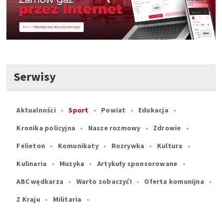
Serwisy
Aktualności
Sport
Powiat
Edukacja
Kronika policyjna
Nasze rozmowy
Zdrowie
Felieton
Komunikaty
Rozrywka
Kultura
Kulinaria
Muzyka
Artykuły sponsorowane
ABC wędkarza
Warto zobaczyć!
Oferta komunijna
Z Kraju
Militaria