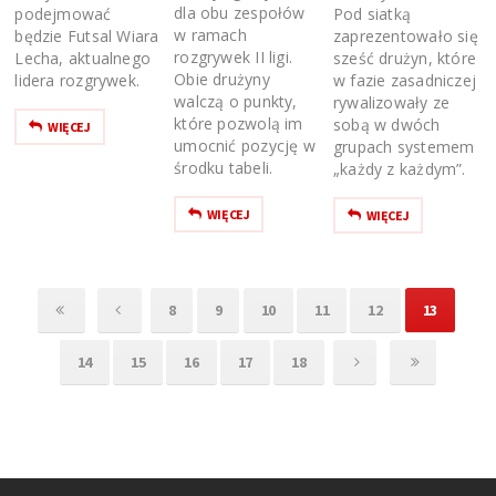
dla obu zespołów
podejmować
Pod siatką
w ramach
będzie Futsal Wiara
zaprezentowało się
rozgrywek II ligi.
Lecha, aktualnego
sześć drużyn, które
Obie drużyny
lidera rozgrywek.
w fazie zasadniczej
walczą o punkty,
rywalizowały ze
które pozwolą im
sobą w dwóch
WIĘCEJ
umocnić pozycję w
grupach systemem
środku tabeli.
„każdy z każdym”.
WIĘCEJ
WIĘCEJ
8
9
10
11
12
13
14
15
16
17
18