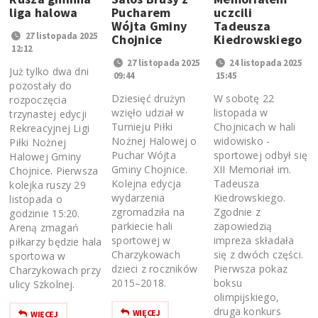
liga halowa
Pucharem
uczcili
Wójta Gminy
Tadeusza
27 listopada 2025
Chojnice
Kiedrowskiego
12:12
27 listopada 2025
24 listopada 2025
Już tylko dwa dni
09:44
15:45
pozostały do
Dziesięć drużyn
W sobotę 22
rozpoczęcia
wzięło udział w
listopada w
trzynastej edycji
Turnieju Piłki
Chojnicach w hali
Rekreacyjnej Ligi
Nożnej Halowej o
widowisko -
Piłki Nożnej
Puchar Wójta
sportowej odbył się
Halowej Gminy
Gminy Chojnice.
XII Memoriał im.
Chojnice. Pierwsza
Kolejna edycja
Tadeusza
kolejka ruszy 29
wydarzenia
Kiedrowskiego.
listopada o
zgromadziła na
Zgodnie z
godzinie 15:20.
parkiecie hali
zapowiedzią
Areną zmagań
sportowej w
impreza składała
piłkarzy będzie hala
Charzykowach
się z dwóch części.
sportowa w
dzieci z roczników
Pierwsza pokaz
Charzykowach przy
2015–2018.
boksu
ulicy Szkolnej.
olimpijskiego,
druga konkurs
WIĘCEJ
WIĘCEJ