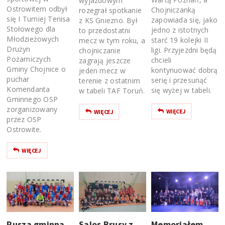
wyjazdowym
Ostrowitem odbył
Chojniczanką
rozegrał spotkanie
się I Turniej Tenisa
zapowiada się, jako
z KS Gniezno. Był
Stołowego dla
jedno z istotnych
to przedostatni
Młodzieżowych
starć 19 kolejki II
mecz w tym roku, a
Drużyn
ligi. Przyjezdni będą
chojniczanie
Pożarniczych
chcieli
zagrają jeszcze
Gminy Chojnice o
kontynuować dobrą
jeden mecz w
puchar
serię i przesunąć
terenie z ostatnim
Komendanta
się wyżej w tabeli.
w tabeli TAF Toruń.
Gminnego OSP
zorganizowany
WIĘCEJ
WIĘCEJ
przez OSP
Ostrowite.
WIĘCEJ
Rusza gminna
Salos Brusy z
Memoriałem