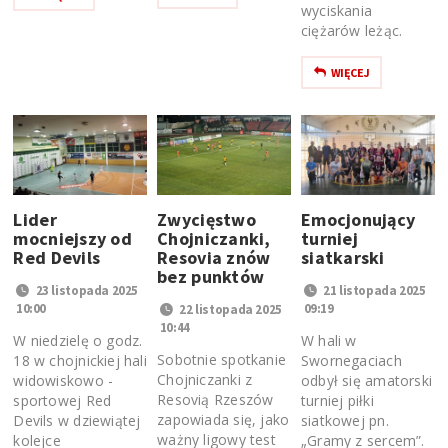
wyciskania
ciężarów leżąc.
WIĘCEJ
Lider
Zwycięstwo
Emocjonujący
mocniejszy od
Chojniczanki,
turniej
Red Devils
Resovia znów
siatkarski
bez punktów
23 listopada 2025
21 listopada 2025
10:00
09:19
22 listopada 2025
10:44
W niedzielę o godz.
W hali w
Sobotnie spotkanie
18 w chojnickiej hali
Swornegaciach
Chojniczanki z
widowiskowo -
odbył się amatorski
Resovią Rzeszów
sportowej Red
turniej piłki
zapowiada się, jako
Devils w dziewiątej
siatkowej pn.
ważny ligowy test
kolejce
„Gramy z sercem”.