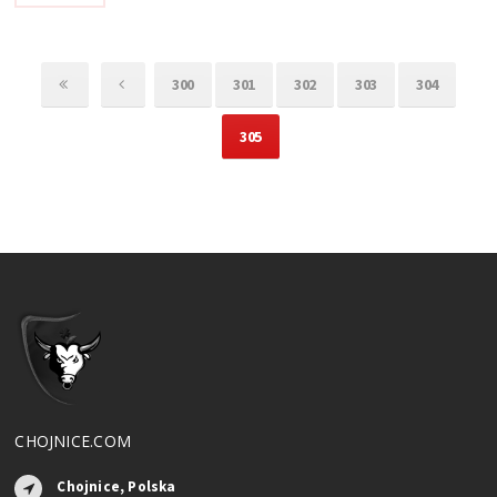
300
301
302
303
304
305
CHOJNICE.COM
Chojnice, Polska