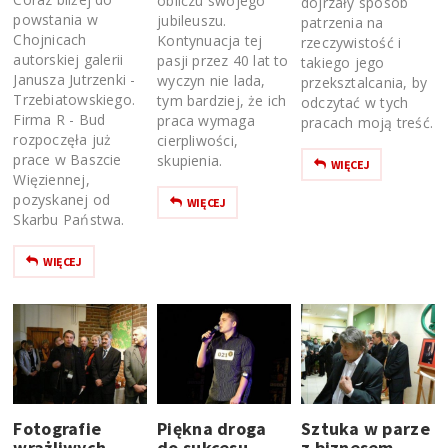
obliczu swojego
dojrzały sposób
powstania w
jubileuszu.
patrzenia na
Chojnicach
Kontynuacja tej
rzeczywistość i
autorskiej galerii
pasji przez 40 lat to
takiego jego
Janusza Jutrzenki -
wyczyn nie lada,
przeksztalcania, by
Trzebiatowskiego.
tym bardziej, że ich
odczytać w tych
Firma R - Bud
praca wymaga
pracach moją treść.
rozpoczęła już
cierpliwości,
prace w Baszcie
skupienia.
WIĘCEJ
Więziennej,
pozyskanej od
WIĘCEJ
Skarbu Państwa.
WIĘCEJ
Fotografie
Piękna droga
Sztuka w parze
wrażliwych
do sukcesu
z biznesem