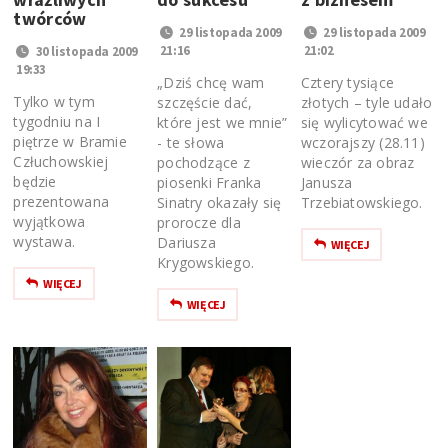
twórców
29 listopada 2009
29 listopada 2009
21:16
21:02
30 listopada 2009
19:33
„Dziś chcę wam
Cztery tysiące
Tylko w tym
szczęście dać,
złotych – tyle udało
tygodniu na I
które jest we mnie”
się wylicytować we
piętrze w Bramie
- te słowa
wczorajszy (28.11)
Człuchowskiej
pochodzące z
wieczór za obraz
będzie
piosenki Franka
Janusza
prezentowana
Sinatry okazały się
Trzebiatowskiego.
wyjątkowa
prorocze dla
wystawa.
Dariusza
WIĘCEJ
Krygowskiego.
WIĘCEJ
WIĘCEJ