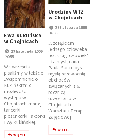
Urodziny WTZ
w Chojnicach
29 listopada 2009
16:35
Ewa Kuklińska
w Chojnicach
„Szczęściem
jednego człowieka
29 listopada 2009
jest drugi człowiek”
20:55
- ta myśl Jeana
We wrześniu
Paula Sartre była
pisaliśmy w tekście
myślą przewodnią
„Wspomnienie o
obchodów
Kuklińskim” o
związanych z 6.
możliwości
rocznicą
występu w
utworzenia w
Chojnicach znanej
Chojnicach
tancerki,
Warsztatu Terapii
piosenkarki i aktorki
Zajęciowej.
Ewy Kuklińskiej.
WIĘCEJ
WIĘCEJ