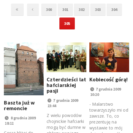
300
301
302
303
304
305
Czterdzieści lat
Kobiecość górą!
hafciarskiej
7 grudnia 2009
pasji
10:20
7 grudnia 2009
Baszta już w
- Malarstwo
23:44
remoncie
towarzyszyło mi od
Z wielu powodów
zawsze. To, co
8 grudnia 2009
chojnickie hafciarki
prezentuję na
18:12
mogą być dumne w
wystawie to mój
Coraz bliżej do