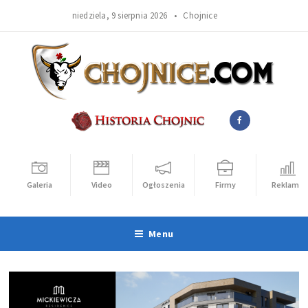
niedziela, 9 sierpnia 2026 •
Chojnice
Galeria
Video
Ogłoszenia
Firmy
Reklama
Menu