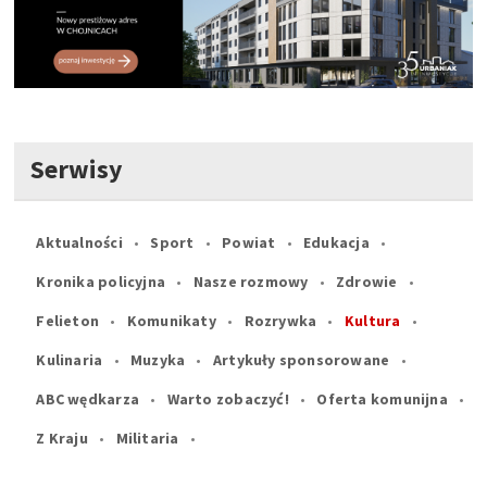
Serwisy
Aktualności
Sport
Powiat
Edukacja
Kronika policyjna
Nasze rozmowy
Zdrowie
Felieton
Komunikaty
Rozrywka
Kultura
Kulinaria
Muzyka
Artykuły sponsorowane
ABC wędkarza
Warto zobaczyć!
Oferta komunijna
Z Kraju
Militaria