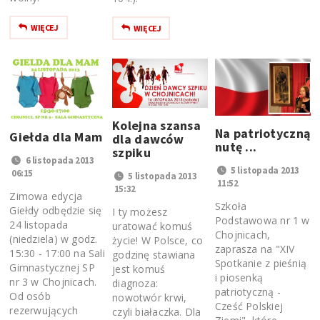
WIĘCEJ
WIĘCEJ
Kolejna szansa
Na patriotyczną
Giełda dla Mam
dla dawców
nutę ...
szpiku
6 listopada 2013
5 listopada 2013
06:15
5 listopada 2013
11:52
15:32
Zimowa edycja
Szkoła
Giełdy odbędzie się
I ty możesz
Podstawowa nr 1 w
24 listopada
uratować komuś
Chojnicach,
(niedziela) w godz.
życie! W Polsce, co
zaprasza na "XIV
15:30 - 17:00 na Sali
godzinę stawiana
Spotkanie z pieśnią
Gimnastycznej SP
jest komuś
i piosenką
nr 3 w Chojnicach.
diagnoza:
patriotyczną -
Od osób
nowotwór krwi,
Cześć Polskiej
rezerwujących
czyli białaczka. Dla