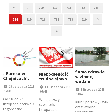
709
710
711
712
713
714
715
716
717
718
719
Samo zdrowie
„Eureka w
Niepodległość
w zimnej
Chojnicach”.
trudne słowo ...
wodzie
13 listopada 2013
11 listopada 2013
8 listopada 2013
12:36
05:48
13:42
Od 18 do 21
W najbliższy
Klub Sportowy OSiR
listopada potrwają
czwartek, 14
oraz Wodne
tegoroczne
listopada o