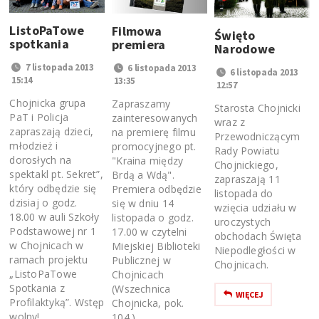
ListoPaTowe
Filmowa
Święto
spotkania
premiera
Narodowe
7 listopada 2013
6 listopada 2013
6 listopada 2013
15:14
13:35
12:57
Chojnicka grupa
Zapraszamy
Starosta Chojnicki
PaT i Policja
zainteresowanych
wraz z
zapraszają dzieci,
na premierę filmu
Przewodniczącym
młodzież i
promocyjnego pt.
Rady Powiatu
dorosłych na
"Kraina między
Chojnickiego,
spektakl pt. Sekret”,
Brdą a Wdą".
zapraszają 11
który odbędzie się
Premiera odbędzie
listopada do
dzisiaj o godz.
się w dniu 14
wzięcia udziału w
18.00 w auli Szkoły
listopada o godz.
uroczystych
Podstawowej nr 1
17.00 w czytelni
obchodach Święta
w Chojnicach w
Miejskiej Biblioteki
Niepodległości w
ramach projektu
Publicznej w
Chojnicach.
„ListoPaTowe
Chojnicach
Spotkania z
(Wszechnica
WIĘCEJ
Profilaktyką”. Wstęp
Chojnicka, pok.
wolny!
104.).