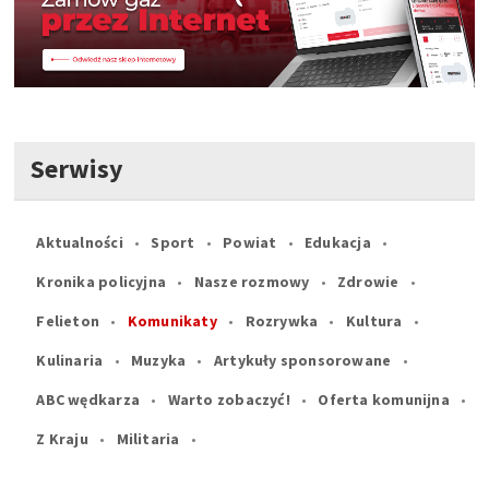
Serwisy
Aktualności
Sport
Powiat
Edukacja
Kronika policyjna
Nasze rozmowy
Zdrowie
Felieton
Komunikaty
Rozrywka
Kultura
Kulinaria
Muzyka
Artykuły sponsorowane
ABC wędkarza
Warto zobaczyć!
Oferta komunijna
Z Kraju
Militaria