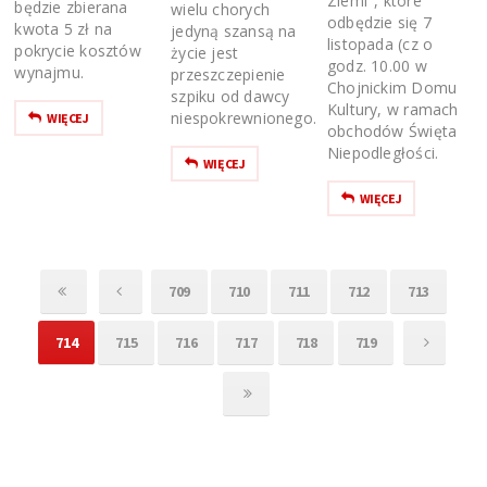
Ziemi", które
będzie zbierana
wielu chorych
odbędzie się 7
kwota 5 zł na
jedyną szansą na
listopada (cz o
pokrycie kosztów
życie jest
godz. 10.00 w
wynajmu.
przeszczepienie
Chojnickim Domu
szpiku od dawcy
Kultury, w ramach
niespokrewnionego.
WIĘCEJ
obchodów Święta
Niepodległości.
WIĘCEJ
WIĘCEJ
709
710
711
712
713
714
715
716
717
718
719