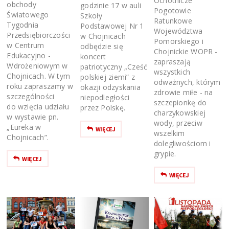
Ochotnicze
obchody
godzinie 17 w auli
Pogotowie
Światowego
Szkoły
Ratunkowe
Tygodnia
Podstawowej Nr 1
Województwa
Przedsiębiorczości
w Chojnicach
Pomorskiego i
w Centrum
odbędzie się
Chojnickie WOPR -
Edukacyjno -
koncert
zapraszają
Wdrożeniowym w
patriotyczny „Cześć
wszystkich
Chojnicach. W tym
polskiej ziemi” z
odważnych, którym
roku zapraszamy w
okazji odzyskania
zdrowie miłe - na
szczególności
niepodległości
szczepionkę do
do wzięcia udziału
przez Polskę.
charzykowskiej
w wystawie pn.
wody, przeciw
„Eureka w
WIĘCEJ
wszelkim
Chojnicach”.
dolegliwościom i
grypie.
WIĘCEJ
WIĘCEJ