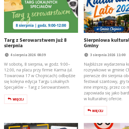
Targ z Serowarstwem już 8
Sierpniowa kultura
sierpnia
Gminy
4 sierpnia 2026 08:39
3 sierpnia 2026 11:00
W sobotę, 8 sierpnia, w godz. 9:00–
Najbliższe wydarzenia ku
12:00, na placu przy firmie Karma (ul.
rozrywkowe w gminie Ch
Towarowa 17 w Chojnicach) odbędzie
pierwsze dni sierpnia o
się kolejna edycja Targu Lokalnych
festiwal szantowy, gry 
Specjałów – Targ z Serowarstwem.
inne imprezy, przez co 
zapowiada się jako bar
w kulturalnej ofercie.
WIĘCEJ
WIĘCEJ