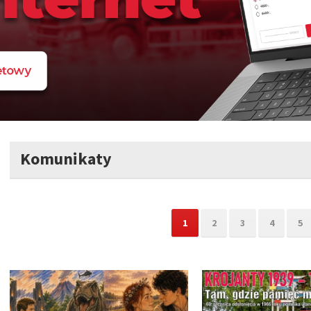
Komunikaty
1
2
3
4
5