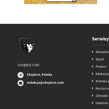
Serwisy
Aktualno
Sport
CHOJNICE.COM
Powiat
Edukacj
Chojnice, Polska
Kronika 
redakcja@chojnice.com
Nasze r
Zdrowie
Felieton