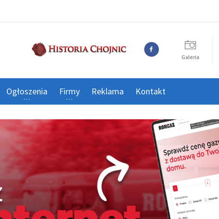
Galeria
Ogłoszenia
Firmy
Reklama
Kontakt