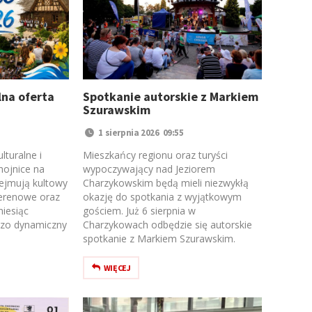
lna oferta
Spotkanie autorskie z Markiem
Szurawskim
1 sierpnia 2026 09:55
lturalne i
Mieszkańcy regionu oraz turyści
ojnice na
wypoczywający nad Jeziorem
bejmują kultowy
Charzykowskim będą mieli niezwykłą
terenowe oraz
okazję do spotkania z wyjątkowym
miesiąc
gościem. Już 6 sierpnia w
dzo dynamiczny
Charzykowach odbędzie się autorskie
spotkanie z Markiem Szurawskim.
WIĘCEJ