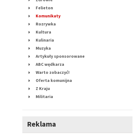
Felieton
Komunikaty
Rozrywka
Kultura
Kulinaria
Muzyka
Artykuły sponsorowane
ABC wędkarza
Warto zobaczyć!
Oferta komunijna
Z Kraju
Militaria
Reklama