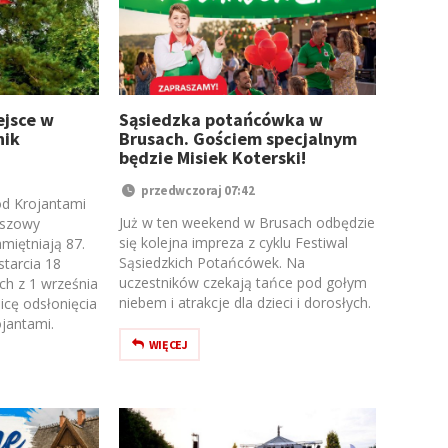
ejsce w
Sąsiedzka potańcówka w
nik
Brusach. Gościem specjalnym
będzie Misiek Koterski!
przedwczoraj 07:42
d Krojantami
Już w ten weekend w Brusach odbędzie
uszowy
się kolejna impreza z cyklu Festiwal
miętniają 87.
Sąsiedzkich Potańcówek. Na
starcia 18
uczestników czekają tańce pod gołym
h z 1 września
niebem i atrakcje dla dzieci i dorosłych.
icę odsłonięcia
jantami.
WIĘCEJ