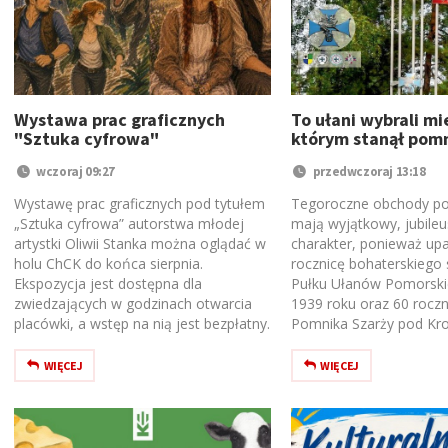
Wystawa prac graficznych
To ułani wybrali mi
"Sztuka cyfrowa"
którym stanął pom
wczoraj 09:27
przedwczoraj 13:18
Wystawę prac graficznych pod tytułem
Tegoroczne obchody po
„Sztuka cyfrowa” autorstwa młodej
mają wyjątkowy, jubile
artystki Oliwii Stanka można oglądać w
charakter, ponieważ upa
holu ChCK do końca sierpnia.
rocznicę bohaterskiego 
Ekspozycja jest dostępna dla
Pułku Ułanów Pomorskic
zwiedzających w godzinach otwarcia
1939 roku oraz 60 roczn
placówki, a wstęp na nią jest bezpłatny.
Pomnika Szarży pod Kro
WIĘCEJ
WIĘCEJ