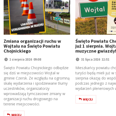
Zmiana organizacji ruchu w
Święto Powiatu Cho
Wojtalu na Święto Powiatu
już 1 sierpnia. Wojt
Chojnickiego
muzyczne gwiazdy
1 sierpnia 2026 09:08
31 lipca 2026 12:52
Święto Powiatu Chojnickiego odbędzie
Mieszkańcy powiatu cho
się dziś w miejscowości Wojtal w
turyści będą mieli już w
gminie Czersk. Ze względu na ogromną
sierpnia okazję do wsp
skalę wydarzenia i spodziewane tłumy
podczas jednego z najw
uczestników, organizatorzy
wydarzeń plenerowych w
wprowadzają tymczasowe zmiany w
organizacji ruchu drogowego na
WIĘCEJ
terenie miejscowości.
WIĘCEJ