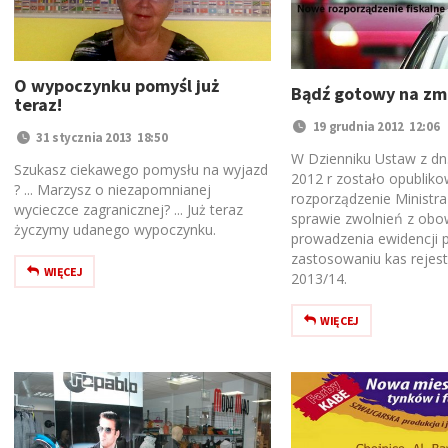
O wypoczynku pomyśl już
Bądź gotowy na zm
teraz!
19 grudnia 2012 12:06
31 stycznia 2013 18:50
W Dzienniku Ustaw z dn.
Szukasz ciekawego pomysłu na wyjazd
2012 r zostało opublik
? ... Marzysz o niezapomnianej
rozporządzenie Ministr
wycieczce zagranicznej? ... Już teraz
sprawie zwolnień z obo
życzymy udanego wypoczynku.
prowadzenia ewidencji p
zastosowaniu kas rejest
WIĘCEJ
2013/14.
WIĘCEJ