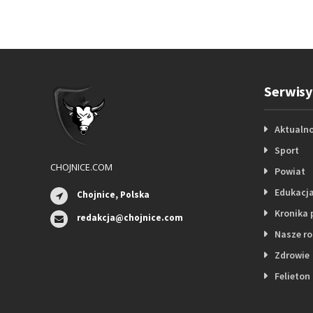
Serwisy
Aktualno
Sport
CHOJNICE.COM
Powiat
Edukacj
Chojnice, Polska
Kronika 
redakcja@chojnice.com
Nasze r
Zdrowie
Felieton