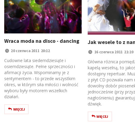
Wraca moda na disco - dancing
Jak wesele to z nam
20 czerwca 2011 20:12
16 czerwca 2011 21:20
Cudowne lata siedemdziesiąte i
Główna różnica pomięd
osiemdziesiąte. Pełne sprzeczności i
kapelą weselną, to jakoś
afirmacji życia. Wspominamy je z
dostępny repertuar. Mu
sentymentem - to przede wszystkim
z płyt CD pozwala nam 
okres, w którym siła miłości i wolność
dowolny dobór piosenek
wyboru były motorem wszelkich
jednocześnie (przy prz
działań.
nagłośnieniu) gwarantuj
dźwięk.
WIĘCEJ
WIĘCEJ