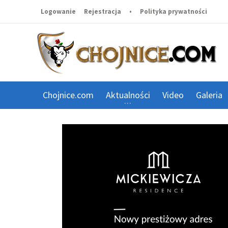
Logowanie
Rejestracja
•
Polityka prywatności
Chojnice.com
Aktualności
Video
Galeria