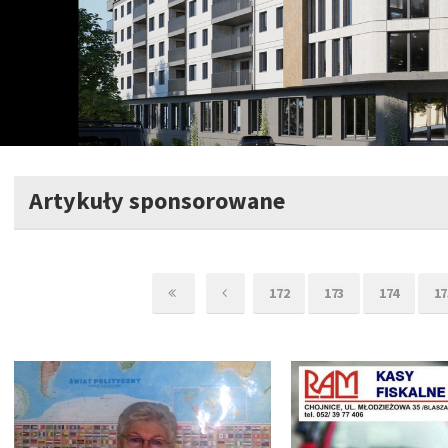
Artykuły sponsorowane
172
173
174
17