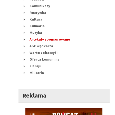
Komunikaty
Rozrywka
Kultura
Kulinaria
Muzyka
Artykuły sponsorowane
ABC wędkarza
Warto zobaczyć!
Oferta komunijna
Z Kraju
Militaria
Reklama