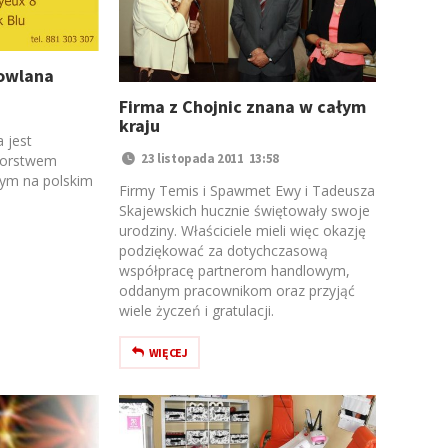
owlana
Firma z Chojnic znana w całym
kraju
 jest
23 listopada 2011 13:58
iorstwem
cym na polskim
Firmy Temis i Spawmet Ewy i Tadeusza
Skajewskich hucznie świętowały swoje
urodziny. Właściciele mieli więc okazję
podziękować za dotychczasową
współpracę partnerom handlowym,
oddanym pracownikom oraz przyjąć
wiele życzeń i gratulacji.
WIĘCEJ