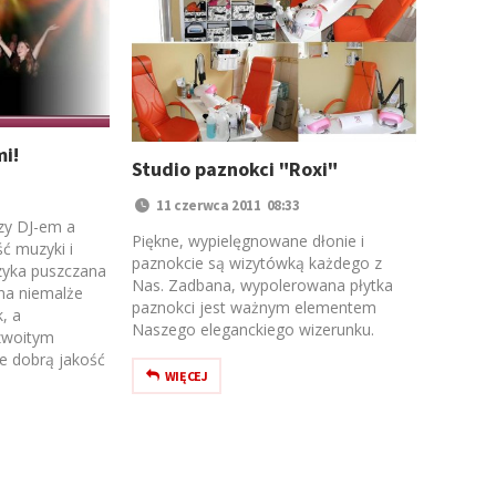
i!
Studio paznokci "Roxi"
11 czerwca 2011 08:33
zy DJ-em a
Piękne, wypielęgnowane dłonie i
ć muzyki i
paznokcie są wizytówką każdego z
zyka puszczana
Nas. Zadbana, wypolerowana płytka
na niemalże
paznokci jest ważnym elementem
, a
Naszego eleganckiego wizerunku.
yzwoitym
e dobrą jakość
WIĘCEJ