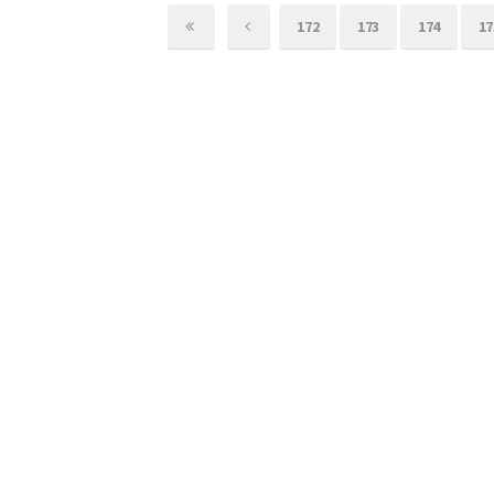
172
173
174
17