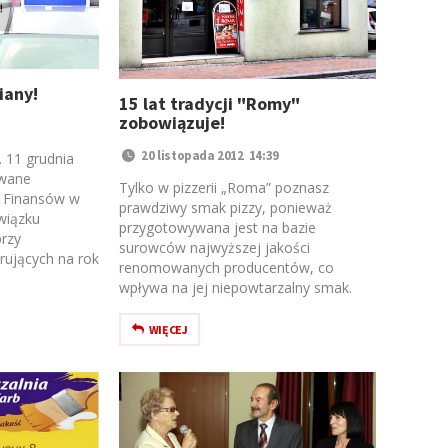
iany!
15 lat tradycji "Romy"
zobowiązuje!
20 listopada 2012 14:39
 11 grudnia
owane
Tylko w pizzerii „Roma” poznasz
a Finansów w
prawdziwy smak pizzy, ponieważ
wiązku
przygotowywana jest na bazie
rzy
surowców najwyższej jakości
rujących na rok
renomowanych producentów, co
wpływa na jej niepowtarzalny smak.
WIĘCEJ