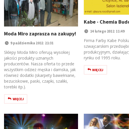
Kabe - Chemia Bud
14 lutego 2012 11:49
Moda Miro zaprasza na zakupy!
Firma Farby Kabe Polska
9 października 2012 21:31
szwajcarskim przedsięb
produkcyjnym, działają
Sklepy Moda Miro oferują wysokiej
rynku od 1995 roku.
jakości produkty uznanych
producentów. Nasza oferta to przede
wszystkim odzież męska i damska, jak
WIĘCEJ
również dodatki (skarpety bawełniane,
bezuciskowe, paski, czapki, szaliki,
torebki itp.).
WIĘCEJ