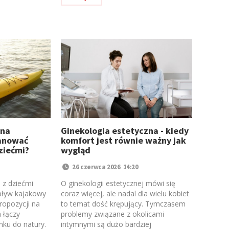
 na
Ginekologia estetyczna - kiedy
lanować
komfort jest równie ważny jak
ziećmi?
wygląd
26 czerwca 2026 14:20
 z dziećmi
O ginekologii estetycznej mówi się
pływ kajakowy
coraz więcej, ale nadal dla wielu kobiet
ropozycji na
to temat dość krępujący. Tymczasem
 łączy
problemy związane z okolicami
nku do natury.
intymnymi są dużo bardziej