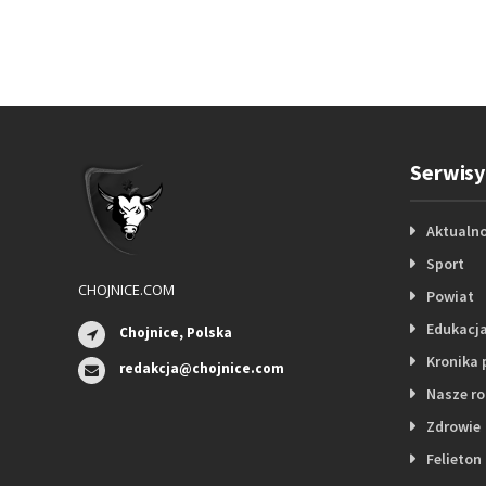
Serwisy
Aktualno
Sport
CHOJNICE.COM
Powiat
Edukacj
Chojnice, Polska
Kronika 
redakcja@chojnice.com
Nasze r
Zdrowie
Felieton