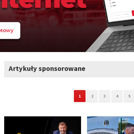
Artykuły sponsorowane
1
2
3
4
5