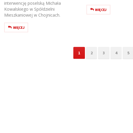
interwencję poselską Michała
Kowalskiego w Spółdzielni
WIĘCEJ
Mieszkaniowej w Chojnicach.
WIĘCEJ
1
2
3
4
5