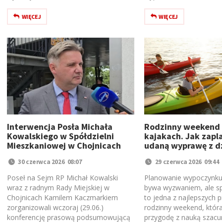
WIĘCEJ
WIĘCEJ
Interwencja Posła Michała
Rodzinny weekend
Kowalskiego w Spółdzielni
kajakach. Jak zap
Mieszkaniowej w Chojnicach
udaną wyprawę z d
30 czerwca 2026 08:07
29 czerwca 2026 09:44
Poseł na Sejm RP Michał Kowalski
Planowanie wypoczynku
wraz z radnym Rady Miejskiej w
bywa wyzwaniem, ale s
Chojnicach Kamilem Kaczmarkiem
to jedna z najlepszych p
zorganizowali wczoraj (29.06.)
rodzinny weekend, która
konferencję prasową podsumowującą
przygodę z nauką szacu