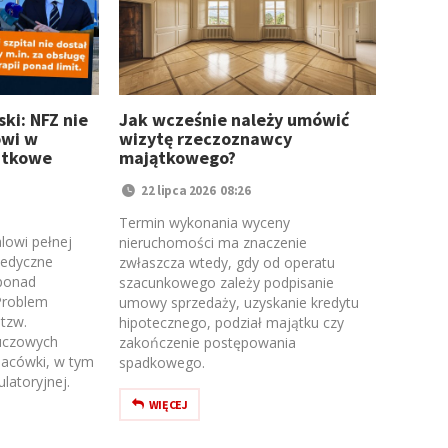
ki: NFZ nie
Jak wcześnie należy umówić
owi w
wizytę rzeczoznawcy
atkowe
majątkowego?
22 lipca 2026 08:26
Termin wykonania wyceny
lowi pełnej
nieruchomości ma znaczenie
medyczne
zwłaszcza wtedy, gdy od operatu
 ponad
szacunkowego zależy podpisanie
Problem
umowy sprzedaży, uzyskanie kredytu
tzw.
hipotecznego, podział majątku czy
uczowych
zakończenie postępowania
lacówki, w tym
spadkowego.
latoryjnej.
WIĘCEJ