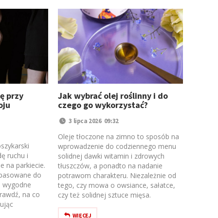
ę przy
Jak wybrać olej roślinny i do
oju
czego go wykorzystać?
3 lipca 2026 09:32
Oleje tłoczone na zimno to sposób na
szykarski
wprowadzenie do codziennego menu
ę ruchu i
solidnej dawki witamin i zdrowych
 na parkiecie.
tłuszczów, a ponadto na nadanie
opasowane do
potrawom charakteru. Niezależnie od
 i wygodne
tego, czy mowa o owsiance, sałatce,
prawdź, na co
czy też solidnej sztuce mięsa.
ując
WIĘCEJ