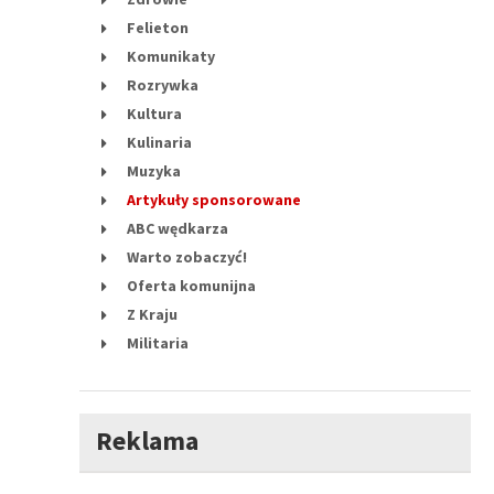
Felieton
Komunikaty
Rozrywka
Kultura
Kulinaria
Muzyka
Artykuły sponsorowane
ABC wędkarza
Warto zobaczyć!
Oferta komunijna
Z Kraju
Militaria
Reklama