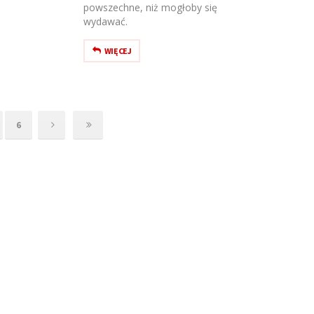
powszechne, niż mogłoby się
wydawać.
WIĘCEJ
6