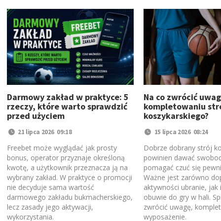
Darmowy zakład w praktyce: 5
Na co zwrócić uwag
rzeczy, które warto sprawdzić
kompletowaniu str
przed użyciem
koszykarskiego?
21 lipca 2026 09:18
15 lipca 2026 08:24
Freebet może wyglądać jak prosty
Dobrze dobrany strój ko
bonus, operator przyznaje określoną
powinien dawać swobod
kwotę, a użytkownik przeznacza ją na
pomagać czuć się pewnie
wybrany zakład. W praktyce o promocji
Ważne jest zarówno d
nie decyduje sama wartość
aktywności ubranie, jak
darmowego zakładu bukmacherskiego,
obuwie do gry w hali. S
lecz zasady jego aktywacji,
zwrócić uwagę, komplet
wykorzystania.
wyposażenie.