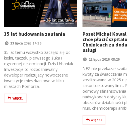
35 lat budowania zaufania
Poseł Michał Kowals
chce płacić szpital
23 lipca 2026 14:36
Chojnicach za dod
usługi
35 lat temu wszystko zaczęło się od
kielni, taczek, pierwszego żuka i
22 lipca 2026 08:26
ogromnej determinacji. Dziś Urbaniak
NFZ nie przekazał szpita
Inwestycje to rozpoznawalny
kwoty za świadczenia 
deweloper realizujący nowoczesne
zrealizowane w 2025 r.
inwestycje mieszkaniowe w kilku
zakontraktowany limit. 
miastach Pomorza.
odmowy sfinansowania 
nadwykonań dotyczy kl
WIĘCEJ
obszarów działalności p
m.in. chemioterapii ambu
WIĘCEJ