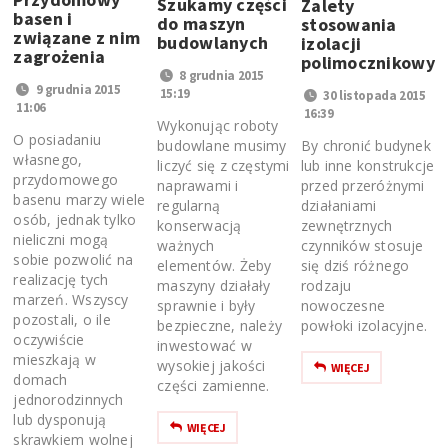
Szukamy części
Zalety
basen i
do maszyn
stosowania
związane z nim
budowlanych
izolacji
zagrożenia
polimocznikowyc
8 grudnia 2015
9 grudnia 2015
15:19
30 listopada 2015
11:06
16:39
Wykonując roboty
O posiadaniu
By chronić budynek
budowlane musimy
własnego,
lub inne konstrukcje
liczyć się z częstymi
przydomowego
przed przeróżnymi
naprawami i
basenu marzy wiele
działaniami
regularną
osób, jednak tylko
zewnętrznych
konserwacją
nieliczni mogą
czynników stosuje
ważnych
sobie pozwolić na
się dziś różnego
elementów. Żeby
realizację tych
rodzaju
maszyny działały
marzeń. Wszyscy
nowoczesne
sprawnie i były
pozostali, o ile
powłoki izolacyjne.
bezpieczne, należy
oczywiście
inwestować w
mieszkają w
wysokiej jakości
WIĘCEJ
domach
części zamienne.
jednorodzinnych
lub dysponują
WIĘCEJ
skrawkiem wolnej