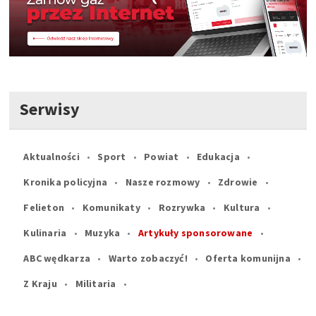
Serwisy
Aktualności
Sport
Powiat
Edukacja
Kronika policyjna
Nasze rozmowy
Zdrowie
Felieton
Komunikaty
Rozrywka
Kultura
Kulinaria
Muzyka
Artykuły sponsorowane
ABC wędkarza
Warto zobaczyć!
Oferta komunijna
Z Kraju
Militaria