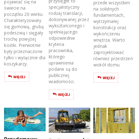
przysięgłe to
pojawiać się na
przede wszystkim
specjalistyczny
świecie na
na solidnych
rodzaj translacji,
początku 20 wieku.
fundamentach,
dokonywanej przez
Charakteryzowały
wytrzymałej
wykształconego i
się gumową, grubą
konstrukcji oraz
spełniającego
podeszwą i sięgały
wykończeniu
odpowiednie
trochę powyżej
wnętrza. Warto
kryteria
kostki. Pierwotnie
jednak
pracownika,
były przeznaczone
zaprojektować
którego
tylko i wyłącznie dla
również przestrzeń
uprawnienia
koszykarzy.
wokół domu.
podane są do
publicznej
WIĘCEJ
WIĘCEJ
wiadomości.
WIĘCEJ
Przydomowy