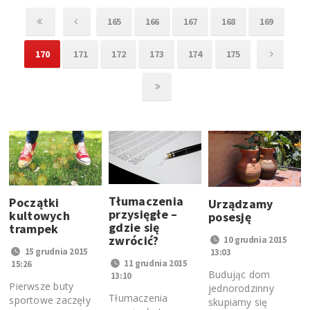
165
166
167
168
169
170
171
172
173
174
175
Tłumaczenia
Początki
Urządzamy
przysięgłe –
kultowych
posesję
gdzie się
trampek
zwrócić?
10 grudnia 2015
15 grudnia 2015
13:03
11 grudnia 2015
15:26
Budując dom
13:10
Pierwsze buty
jednorodzinny
Tłumaczenia
sportowe zaczęły
skupiamy się