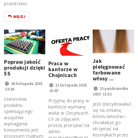
przestrzeni.
WIĘCEJ
Jak
Popraw jakość
Praca w
pielęgnować
produkcji dzięki
kantorze w
farbowane
5S
Chojnicach
włosy ...
26 listopada 2015
21 listopada 2015
23 października
13:38
15:07
2015 11:31
Stworzenie
Przyjmę do pracy w
Jeśli zdecydowałaś
produktu
kantorze wymiany
się na zmianę
spełniającego
walut w Chojnicach.
koloru włosów i
wszystkie
CV ze zdjęciem
chciałabyś go
wymagania
proszę przesyłać na
utrzymać na
konsumenta jest
adres:
kosmykach przez
procesem trudnym.
pracakantor@wp.pl