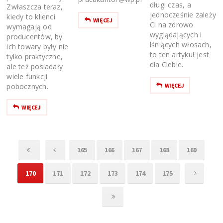
długi czas, a
Zwłaszcza teraz,
jednocześnie zależy
kiedy to klienci
WIĘCEJ
Ci na zdrowo
wymagają od
wyglądających i
producentów, by
lśniących włosach,
ich towary były nie
to ten artykuł jest
tylko praktyczne,
dla Ciebie.
ale też posiadały
wiele funkcji
pobocznych.
WIĘCEJ
WIĘCEJ
165
166
167
168
169
170
171
172
173
174
175