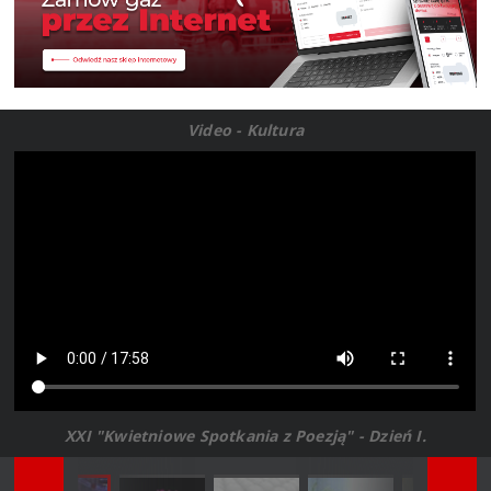
Video - Kultura
XXI "Kwietniowe Spotkania z Poezją" - Dzień I.