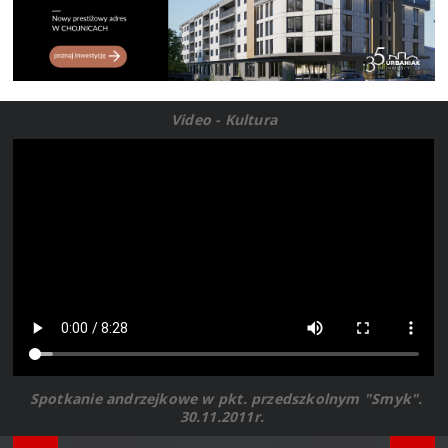
Video - Kultura
Spotkanie andrzejkowe w pkt. przedszkolnym "Smyk".
30.11.2011r.