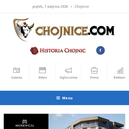
piątek, 7 sierpnia 2026 •
Chojnice
Galeria
Video
Ogłoszenia
Firmy
Reklama
Menu