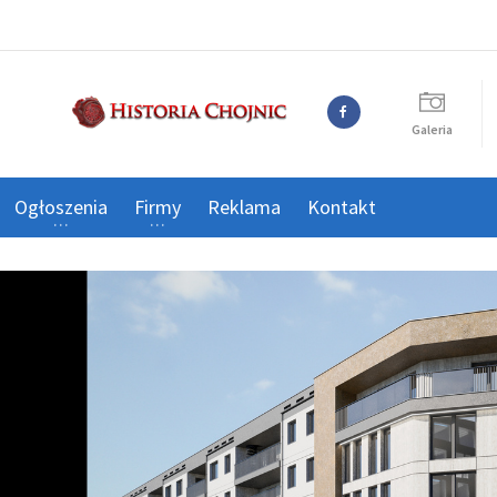
Galeria
Ogłoszenia
Firmy
Reklama
Kontakt