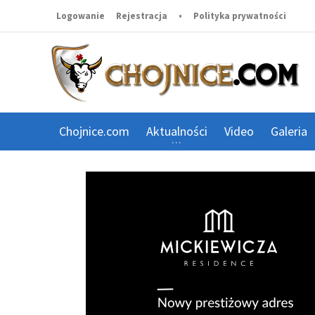
Logowanie
Rejestracja
•
Polityka prywatności
Chojnice.com
Aktualności
Video
Galeria