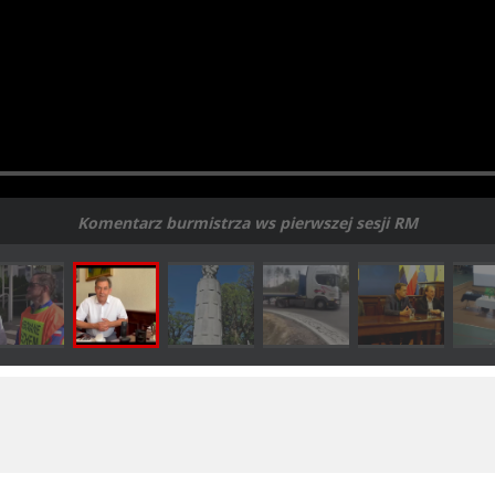
Komentarz burmistrza ws pierwszej sesji RM