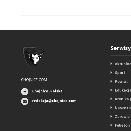
Serwisy
Aktualno
Sport
CHOJNICE.COM
Powiat
Edukacj
Chojnice, Polska
Kronika 
redakcja@chojnice.com
Nasze r
Zdrowie
Felieton