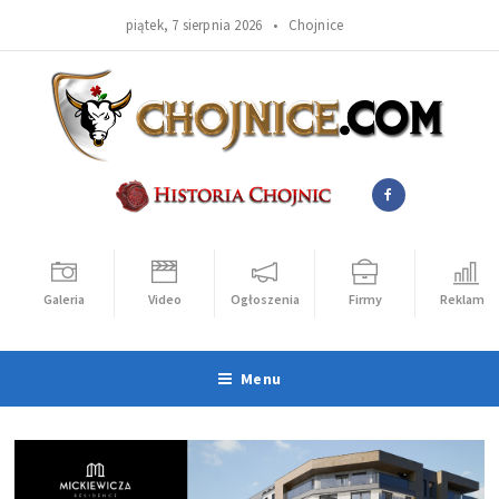
piątek, 7 sierpnia 2026 •
Chojnice
Galeria
Video
Ogłoszenia
Firmy
Reklama
Menu