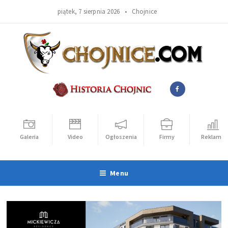
piątek, 7 sierpnia 2026 •
Chojnice
Galeria
Video
Ogłoszenia
Firmy
Reklama
Menu