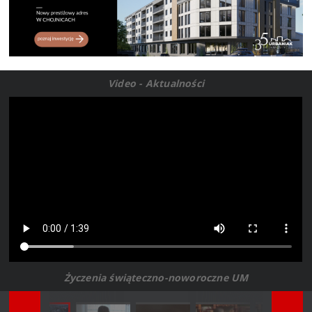
Video - Aktualności
Życzenia świąteczno-noworoczne UM