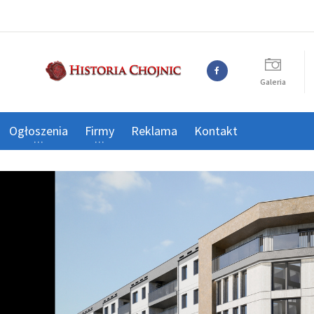
Galeria
Ogłoszenia
Firmy
Reklama
Kontakt