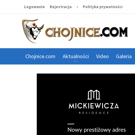
Logowanie
Rejestracja
•
Polityka prywatności
Chojnice.com
Aktualności
Video
Galeria