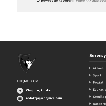
powrót do kategorii:
Video - Aktualności
Serwisy
Aktualno
Sport
CHOJNICE.COM
Powiat
Edukacj
Chojnice, Polska
Kronika 
redakcja@chojnice.com
Nasze r