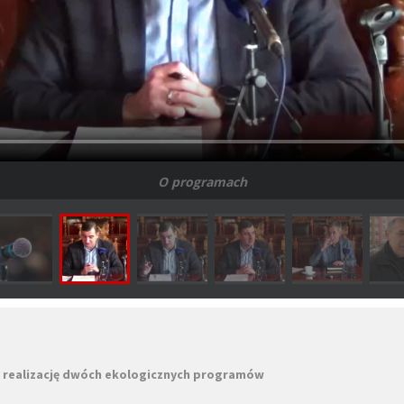
O programach
realizację dwóch ekologicznych programów