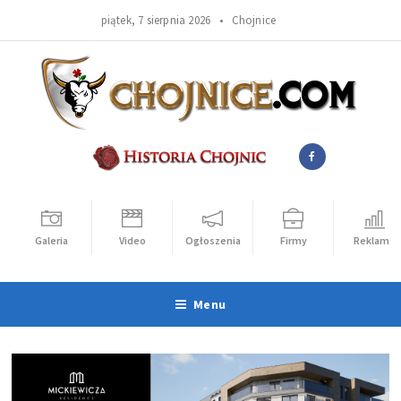
piątek, 7 sierpnia 2026 •
Chojnice
Galeria
Video
Ogłoszenia
Firmy
Reklama
Menu