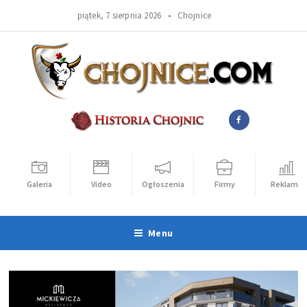
piątek, 7 sierpnia 2026 •
Chojnice
Galeria
Video
Ogłoszenia
Firmy
Reklama
Menu