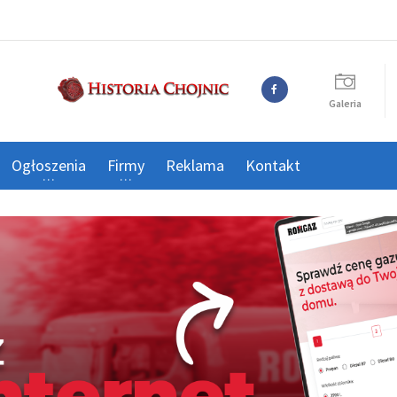
Galeria
Ogłoszenia
Firmy
Reklama
Kontakt