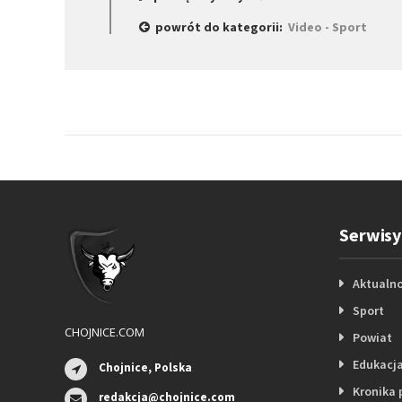
powrót do kategorii:
Video - Sport
Serwisy
Aktualno
Sport
CHOJNICE.COM
Powiat
Edukacj
Chojnice, Polska
Kronika 
redakcja@chojnice.com