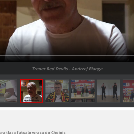
Trener Red Devils - Andrzej Bianga
traklasa futsalu wraca do Chojnic