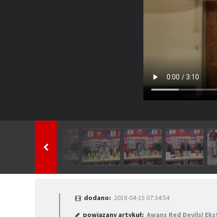
dodano:
2018-04-15 07:34:54
powiązany artykuł:
Awans Red Devils! Eks