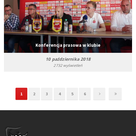
Konferencja prasowa w klubie
10 października 2018
2732 wyświetleń
1
2
3
4
5
6