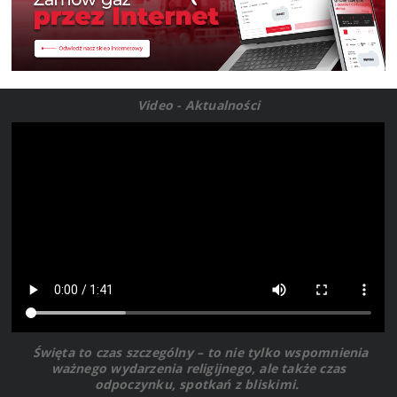
Video - Aktualności
Święta to czas szczególny – to nie tylko wspomnienia
ważnego wydarzenia religijnego, ale także czas
odpoczynku, spotkań z bliskimi.