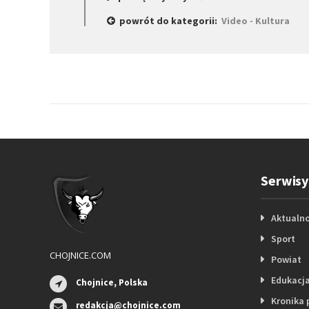
powrót do kategorii:
Video - Kultura
Serwisy
Aktualno
Sport
CHOJNICE.COM
Powiat
Edukacj
Chojnice, Polska
Kronika 
redakcja@chojnice.com