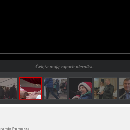
Święta mają zapach piernika...
 Bramie Pomorza