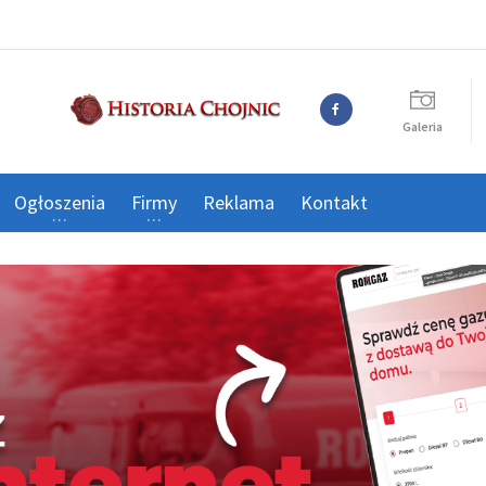
Galeria
Ogłoszenia
Firmy
Reklama
Kontakt