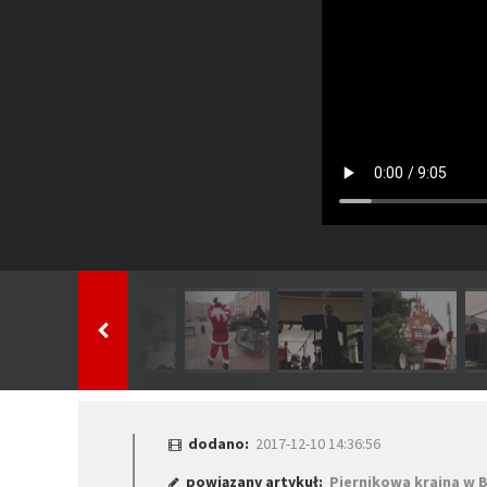
dodano:
2017-12-10 14:36:56
powiązany artykuł:
Piernikowa kraina w