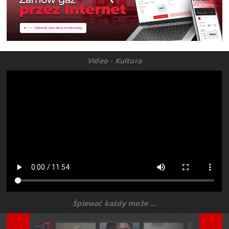
Video - Kultura
Śpiewać każdy może ...