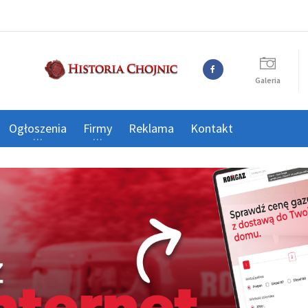
Galeria
Ogłoszenia
Firmy
Reklama
Kontakt