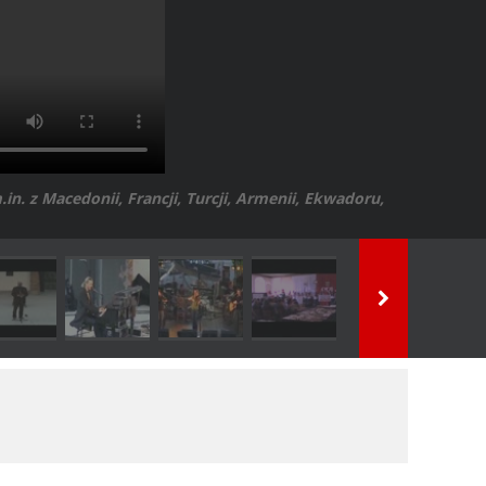
in. z Macedonii, Francji, Turcji, Armenii, Ekwadoru,