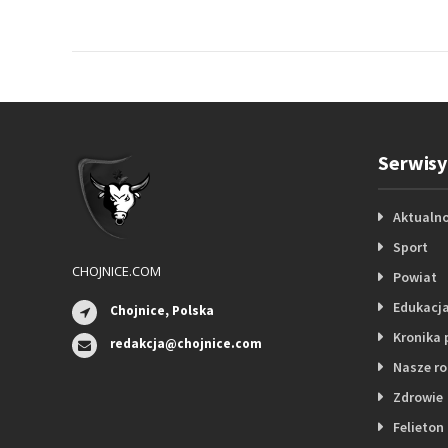
Serwisy
Aktualno
Sport
CHOJNICE.COM
Powiat
Edukacj
Chojnice, Polska
Kronika 
redakcja@chojnice.com
Nasze r
Zdrowie
Felieton