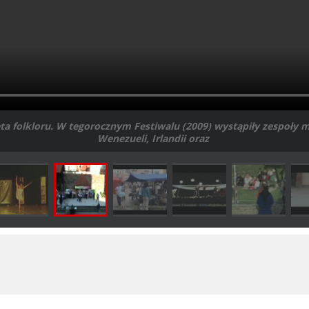
ęta folkloru. W tegorocznym Festiwalu (2009) wystąpiły zespoły m.
Wenezueli, Irlandii oraz