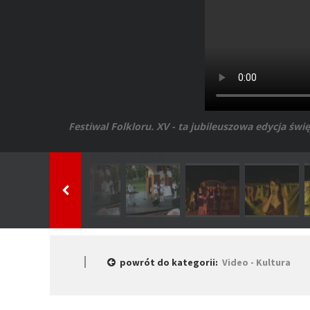
Festiwal Folkloru. XV - ta jubileuszowa edycja świ
powrót do kategorii:
Video - Kultura