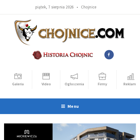
piątek, 7 sierpnia 2026 •
Chojnice
Galeria
Video
Ogłoszenia
Firmy
Reklama
Menu