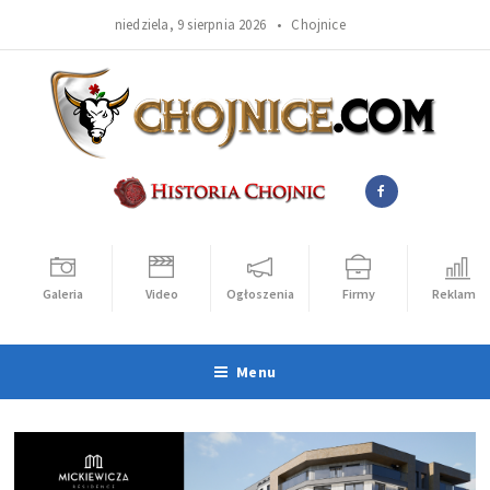
niedziela, 9 sierpnia 2026 •
Chojnice
Galeria
Video
Ogłoszenia
Firmy
Reklama
Menu