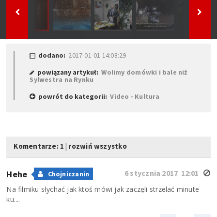
dodano:
2017-01-01 14:08:29
powiązany artykuł:
Wolimy domówki i bale niż
Sylwestra na Rynku
powrót do kategorii:
Video - Kultura
Komentarze: 1
|
rozwiń wszystko
6 stycznia 2017 12:01
Hehe
Chojniczanin
Na filmiku słychać jak ktoś mówi jak zaczęli strzelać minute
ku....