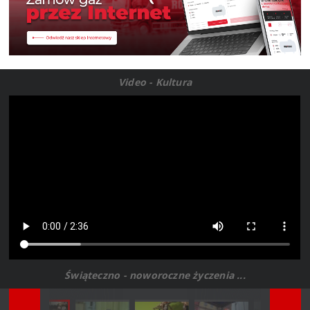
Video - Kultura
Świąteczno - noworoczne życzenia ...