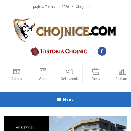
piątek, 7 sierpnia 2026 •
Chojnice
Galeria
Video
Ogłoszenia
Firmy
Reklama
Menu