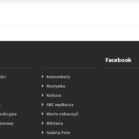
Facebook
ści
Komunikaty
Rozrywka
Kultura
a
ABC wędkarza
policyjna
Warto zobaczyć!
ozmowy
Militaria
Galeria Firm