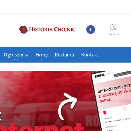
Galeria
Ogłoszenia
Firmy
Reklama
Kontakt