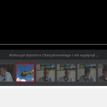
Wskoczył doJeziora Charzykowskiego i nie wypłynął ...