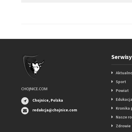
Serwisy
Aktualno
Sport
CHOJNICE.COM
Powiat
Edukacj
Chojnice, Polska
Kronika 
redakcja@chojnice.com
Nasze r
Zdrowie